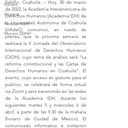
Saltillo, Coahuila. – Hoy, 30 de marzo 
Europa
de 2022, la Academia Interamericana de 
Oceanía
Derechos Humanos (Academia IDH) de 
la Universidad Autónoma de Coahuila 
Noticias AiDH
(UAdeC) comunicó, en rueda de 
Monitor DDHH
prensa, que la próxima semana se 
realizará la II Jornada del Observatorio 
Internacional de Derechos Humanos 
(OiDH), cuyo tema de análisis será “La 
reforma constitucional y las Cartas de 
Derechos Humanos en Coahuila”. El 
evento, cuyo acceso es gratuito para el 
público, se celebrará de forma virtual 
vía 
Zoom
 y será transmitido en las redes 
de la Academia IDH, durante los 
siguientes martes 5 y miércoles 6 de 
abril, a partir de las 9.30 de la mañana 
(horario de Ciudad de México). El 
comunicado informativo e invitación 