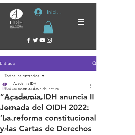
Iniciar sesión
Entrada
Todas las entradas
Academia IDH
Todas las entradas
30 mar 2022
4 min de lectura
“Academia IDH anuncia II
Organos internacionales
Jornada del OiDH 2022:
América
‘La reforma constitucional
África
y las Cartas de Derechos
Asia