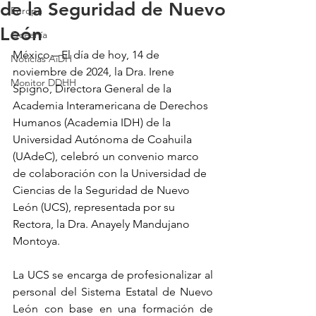
de la Seguridad de Nuevo
Europa
León
Oceanía
México.– El día de hoy, 14 de 
Noticias AiDH
noviembre de 2024, la Dra. Irene 
Monitor DDHH
Spigno, Directora General de la 
Academia Interamericana de Derechos 
Humanos (Academia IDH) de la 
Universidad Autónoma de Coahuila 
(UAdeC), celebró un convenio marco 
de colaboración con la Universidad de 
Ciencias de la Seguridad de Nuevo 
León (UCS), representada por su 
Rectora, la Dra. Anayely Mandujano 
Montoya.
La UCS se encarga de profesionalizar al 
personal del Sistema Estatal de Nuevo 
León con base en una formación de 