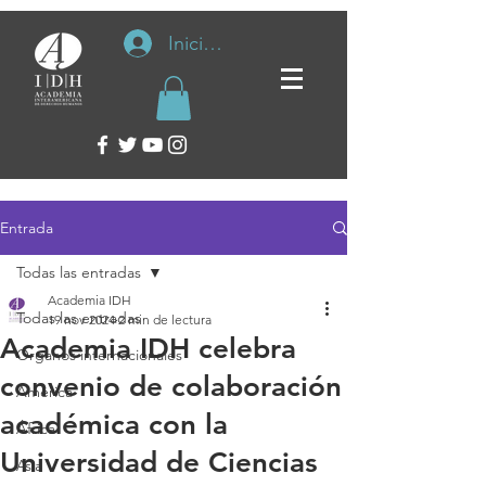
Iniciar sesión
Entrada
Todas las entradas
Academia IDH
Todas las entradas
19 nov 2024
2 min de lectura
Academia IDH celebra
Organos internacionales
convenio de colaboración
América
académica con la
África
Universidad de Ciencias
Asia