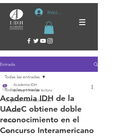
Iniciar sesión
Entrada
Todas las entradas
Academia IDH
Todas las entradas
26 may
1 min de lectura
Academia IDH de la
Organos internacionales
UAdeC obtiene doble
América
reconocimiento en el
África
Concurso Interamericano
Asia