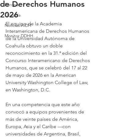
de Derechos Humanos
Europa
2026
Oceanía
El equipo de la Academia 
Noticias AiDH
Interamericana de Derechos Humanos 
Monitor DDHH
de la Universidad Autónoma de 
Coahuila obtuvo un doble 
reconocimiento en la 31.ª edición del 
Concurso Interamericano de Derechos 
Humanos, que se celebró del 17 al 22 
de mayo de 2026 en la American 
University Washington College of Law, 
en Washington, D.C.
En una competencia que este año 
convocó a equipos provenientes de 
más de veinte países de América, 
Europa, Asia y el Caribe —con 
universidades de Argentina, Brasil, 