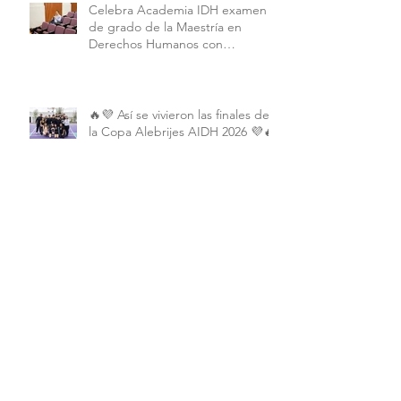
Celebra Academia IDH examen
de grado de la Maestría en
Derechos Humanos con
Perspectiva Internacional y
Comparada
🔥💜 Así se vivieron las finales de
la Copa Alebrijes AIDH 2026 💜🔥
Archivo
junio de 2026
(2)
2 entradas
mayo de 2026
(9)
9 entradas
abril de 2026
(6)
6 entradas
marzo de 2026
(4)
4 entradas
febrero de 2026
(3)
3 entradas
enero de 2026
(3)
3 entradas
diciembre de 2025
(7)
7 entradas
noviembre de 2025
(6)
6 entradas