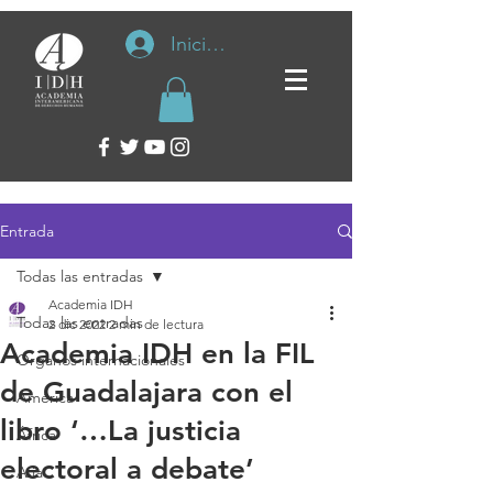
Iniciar sesión
Entrada
Todas las entradas
Academia IDH
Todas las entradas
2 dic 2022
2 min de lectura
Academia IDH en la FIL
Organos internacionales
de Guadalajara con el
América
libro ‘…La justicia
África
electoral a debate’
Asia