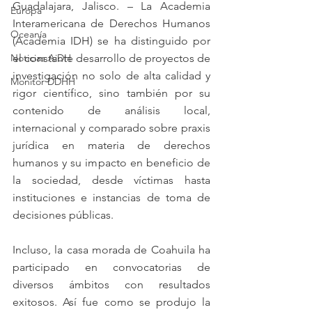
Guadalajara, Jalisco. – La Academia 
Europa
Interamericana de Derechos Humanos 
Oceanía
(Academia IDH) se ha distinguido por 
Noticias AiDH
el constante desarrollo de proyectos de 
investigación no solo de alta calidad y 
Monitor DDHH
rigor científico, sino también por su 
contenido de análisis local, 
internacional y comparado sobre praxis 
jurídica en materia de derechos 
humanos y su impacto en beneficio de 
la sociedad, desde víctimas hasta 
instituciones e instancias de toma de 
decisiones públicas.
Incluso, la casa morada de Coahuila ha 
participado en convocatorias de 
diversos ámbitos con resultados 
exitosos. Así fue como se produjo la 