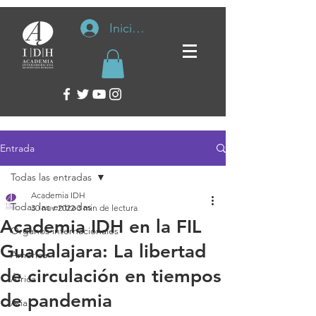
Iniciar sesión
Entrada
Todas las entradas
Academia IDH
Todas las entradas
30 nov 2022
3 min de lectura
Academia IDH en la FIL
Organos internacionales
Guadalajara: La libertad
América
de circulación en tiempos
África
de pandemia
Asia