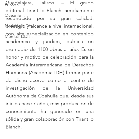
Guadalajara, Jalisco. – El grupo 
Europa
editorial Tirant lo Blanch, ampliamente 
Oceanía
reconocido por su gran calidad, 
Noticias AiDH
prestigio y alcance a nivel internacional, 
con alta especialización en contenido 
Monitor DDHH
académico y jurídico, publica un 
promedio de 1100 obras al año. Es un 
honor y motivo de celebración para la 
Academia Interamericana de Derechos 
Humanos (Academia IDH) formar parte 
de dicho acervo como el centro de 
investigación de la Universidad 
Autónoma de Coahuila que, desde sus 
inicios hace 7 años, más producción de 
conocimiento ha generado en una 
sólida y gran colaboración con Tirant lo 
Blanch.