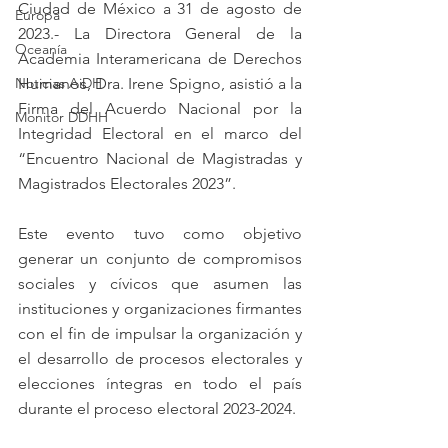
Ciudad de México a 31 de agosto de 
Europa
2023.- La Directora General de la 
Oceanía
Academia Interamericana de Derechos 
Noticias AiDH
Humanos, Dra. Irene Spigno, asistió a la 
Firma del Acuerdo Nacional por la 
Monitor DDHH
Integridad Electoral en el marco del 
“Encuentro Nacional de Magistradas y 
Magistrados Electorales 2023”.
Este evento tuvo como objetivo 
generar un conjunto de compromisos 
sociales y cívicos que asumen las 
instituciones y organizaciones firmantes 
con el fin de impulsar la organización y 
el desarrollo de procesos electorales y 
elecciones íntegras en todo el país 
durante el proceso electoral 2023-2024.