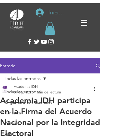
Iniciar sesión
Entrada
Todas las entradas
Academia IDH
Todas las entradas
31 ago 2023
1 min de lectura
Academia IDH participa
Organos internacionales
en la Firma del Acuerdo
América
Nacional por la Integridad
África
Electoral
Asia