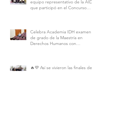
equipo representativo de la AIDH
que participó en el Concurso
Interamericano de Derechos
Humanos de la American
University.
Celebra Academia IDH examen
de grado de la Maestría en
Derechos Humanos con
Perspectiva Internacional y
Comparada
🔥💜 Así se vivieron las finales de
la Copa Alebrijes AIDH 2026 💜🔥
Archivo
junio de 2026
(2)
2 entradas
mayo de 2026
(9)
9 entradas
abril de 2026
(6)
6 entradas
marzo de 2026
(4)
4 entradas