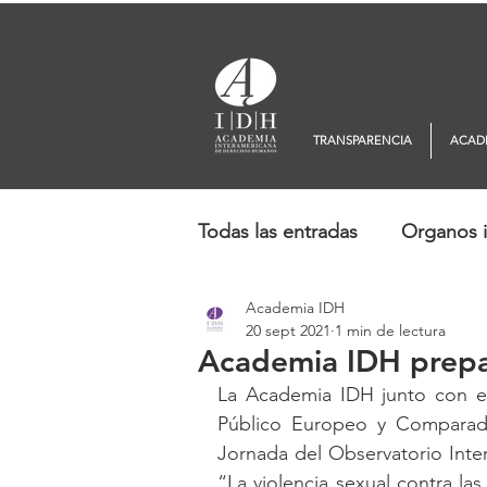
TRANSPARENCIA
ACAD
Todas las entradas
Organos i
Academia IDH
Europa
Oceanía
No
20 sept 2021
1 min de lectura
Academia IDH prepa
La Academia IDH junto con e
Público Europeo y Comparado 
Jornada del Observatorio Int
“La violencia sexual contra las