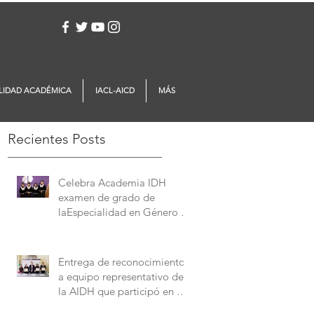
Iniciar sesión
LIDAD ACADÉMICA
IACL-AICD
MÁS
Recientes Posts
Celebra Academia IDH
examen de grado de
laEspecialidad en Género y
Derechos Humanos
Entrega de reconocimientos
a equipo representativo de
la AIDH que participó en el
Concurso Interamericano de