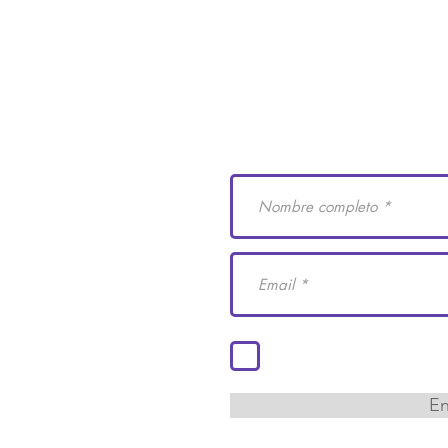
e Derechos Humanos
Suscríbete a nuestro
 29
cademiaidh.org.mx
 Coahuila.
Acepto los términos y co
En