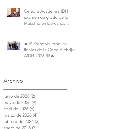
Derechos Humanos de la
American University.
Celebra Academia IDH
examen de grado de la
Maestría en Derechos
Humanos con Perspectiva
Internacional y Comparada
🔥💜 Así se vivieron las
finales de la Copa Alebrijes
AIDH 2026 💜🔥
Archivo
junio de 2026
(2)
2 entradas
mayo de 2026
(9)
9 entradas
abril de 2026
(6)
6 entradas
marzo de 2026
(4)
4 entradas
febrero de 2026
(3)
3 entradas
enero de 2026
(3)
3 entradas