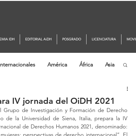
EMIA IDH
EDITORIAL AiDH
POSGRADO
LICENCIATURA
MOVI
nternacionales
América
África
Asia
ticias AiDH
Monitor DDHH
ra IV jornada del OiDH 2021
l Grupo de Investigación y Formación de Derecho 
de la Universidad de Siena, Italia, prepara la IV 
ernacional de Derechos Humanos 2021, denominado: 
 mujeres: perspectivas de derecho internacional”. El 