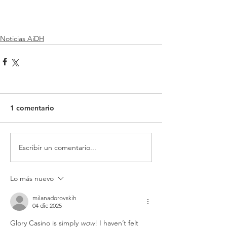
Noticias AiDH
1 comentario
Escribir un comentario...
Lo más nuevo
milanadorovskih
04 dic 2025
Glory Casino is simply 
wow
! I haven’t felt 