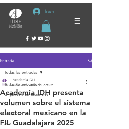
Iniciar sesión
Entrada
Todas las entradas
Academia IDH
Todas las entradas
2 dic 2025
2 min de lectura
Academia IDH presenta
Organos internacionales
volumen sobre el sistema
América
electoral mexicano en la
África
FIL Guadalajara 2025
Asia