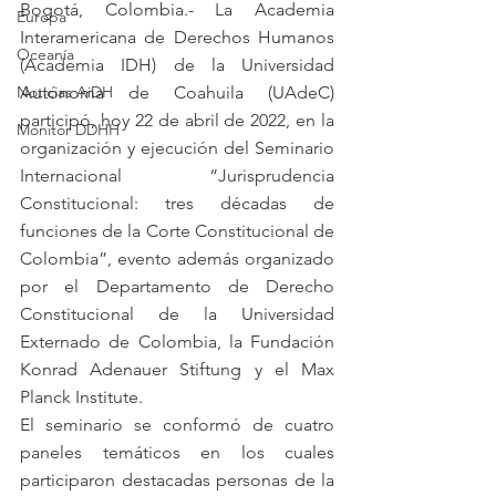
Bogotá, Colombia.- La Academia 
Europa
Interamericana de Derechos Humanos 
Oceanía
(Academia IDH) de la Universidad 
Noticias AiDH
Autónoma de Coahuila (UAdeC) 
participó, hoy 22 de abril de 2022, en la 
Monitor DDHH
organización y ejecución del Seminario 
Internacional “Jurisprudencia 
Constitucional: tres décadas de 
funciones de la Corte Constitucional de 
Colombia”, evento además organizado 
por el Departamento de Derecho 
Constitucional de la Universidad 
Externado de Colombia, la Fundación 
Konrad Adenauer Stiftung y el Max 
Planck Institute. 
El seminario se conformó de cuatro 
paneles temáticos en los cuales 
participaron destacadas personas de la 