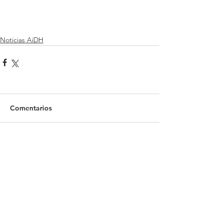
Noticias AiDH
Comentarios
Escribir un comentario...
Recientes Posts
Celebra Academia IDH examen