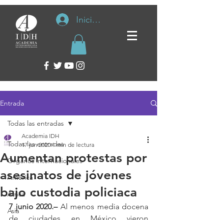
Iniciar sesión
Entrada
Todas las entradas
Academia IDH
Todas las entradas
17 jun 2020
1 min de lectura
Aumentan protestas por
Organos internacionales
asesinatos de jóvenes
América
bajo custodia policiaca
África
7 junio 2020.–
 Al menos media docena 
Asia
de ciudades en México vieron 