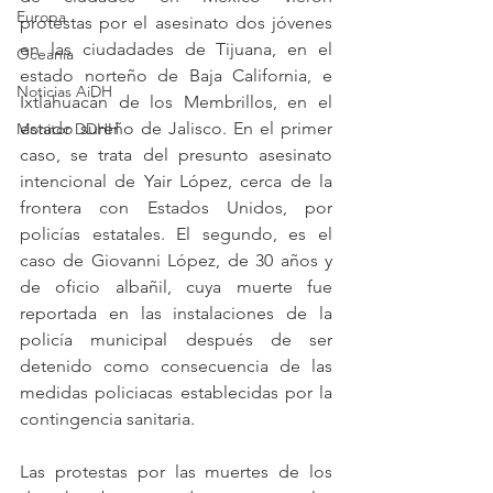
Europa
protestas por el asesinato dos jóvenes 
en las ciudadades de Tijuana, en el 
Oceanía
estado norteño de Baja California, e 
Noticias AiDH
Ixtlahuacán de los Membrillos, en el 
estado sureño de Jalisco. En el primer 
Monitor DDHH
caso, se trata del presunto asesinato 
intencional de Yair López, cerca de la 
frontera con Estados Unidos, por 
policías estatales. El segundo, es el 
caso de Giovanni López, de 30 años y 
de oficio albañil, cuya muerte fue 
reportada en las instalaciones de la 
policía municipal después de ser 
detenido como consecuencia de las 
medidas policiacas establecidas por la 
contingencia sanitaria.
Las protestas por las muertes de los 