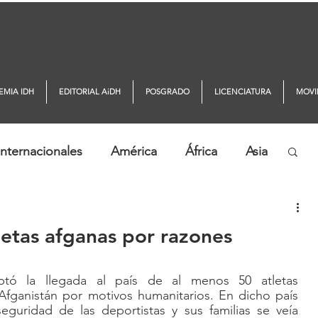
EMIA IDH
EDITORIAL AiDH
POSGRADO
LICENCIATURA
MOVI
nternacionales
América
África
Asia
ticias AiDH
Monitor DDHH
tletas afganas por razones
ptó la llegada al país de al menos 50 atletas 
Afganistán por motivos humanitarios. En dicho país 
eguridad de las deportistas y sus familias se veía 