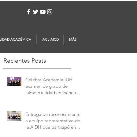
Iniciar sesión
LIDAD ACADÉMICA
IACL-AICD
MÁS
Recientes Posts
Celebra Academia IDH
examen de grado de
laEspecialidad en Género y
Derechos Humanos
Entrega de reconocimientos
a equipo representativo de
la AIDH que participó en el
Concurso Interamericano de