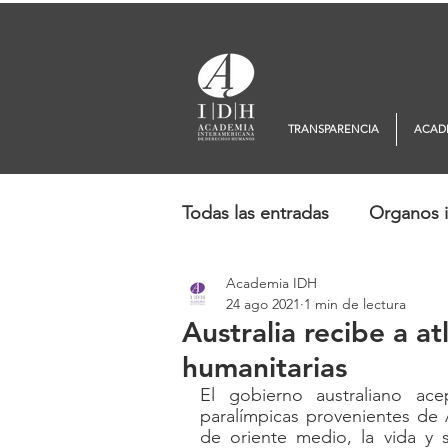
TRANSPARENCIA
ACAD
Todas las entradas
Organos i
Academia IDH
Europa
Oceanía
No
24 ago 2021
1 min de lectura
Australia recibe a a
humanitarias
El gobierno australiano ace
paralímpicas provenientes de 
de oriente medio, la vida y s