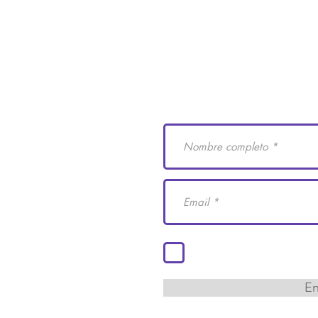
e Derechos Humanos
Suscríbete a nuestro
 29
cademiaidh.org.mx
 Coahuila.
Acepto los términos y co
En