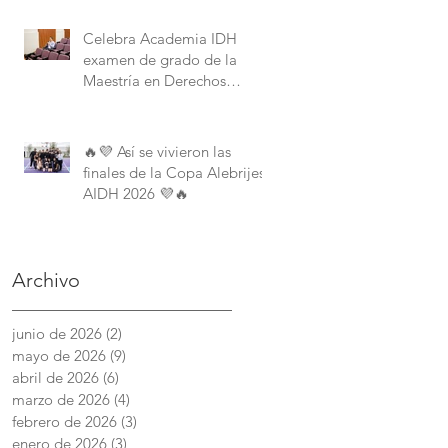
Derechos Humanos de la
American University.
Celebra Academia IDH
examen de grado de la
Maestría en Derechos
Humanos con Perspectiva
Internacional y Comparada
🔥💜 Así se vivieron las
finales de la Copa Alebrijes
AIDH 2026 💜🔥
Archivo
junio de 2026
(2)
2 entradas
mayo de 2026
(9)
9 entradas
abril de 2026
(6)
6 entradas
marzo de 2026
(4)
4 entradas
febrero de 2026
(3)
3 entradas
enero de 2026
(3)
3 entradas