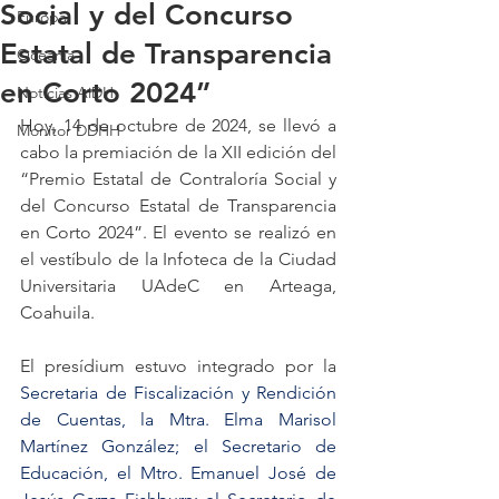
Social y del Concurso
Europa
Estatal de Transparencia
Oceanía
en Corto 2024”
Noticias AiDH
Hoy, 14 de octubre de 2024, se llevó a 
Monitor DDHH
cabo la premiación de la XII edición del 
“Premio Estatal de Contraloría Social y 
del Concurso Estatal de Transparencia 
en Corto 2024”. El evento se realizó en 
el vestíbulo de la Infoteca de la Ciudad 
Universitaria UAdeC en Arteaga, 
Coahuila.
El presídium estuvo integrado por l
a 
Secretaria de Fiscalización y Rendición 
de Cuentas, la Mtra. Elma Marisol 
Martínez González; el Secretario de 
Educación, el Mtro. Emanuel José de 