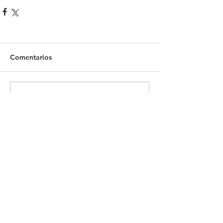
Comentarios
Escribir un comentario...
Recientes Posts
Celebra Academia IDH examen
de grado de laEspecialidad en
Género y Derechos Humanos