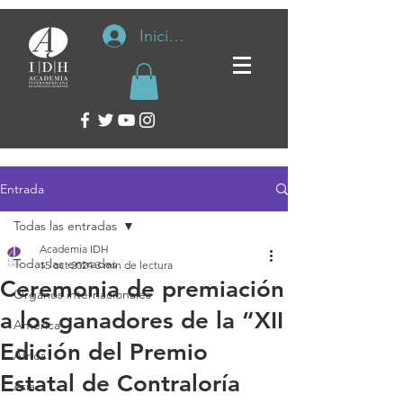
Iniciar sesión
Entrada
Todas las entradas
Academia IDH
Todas las entradas
15 oct 2024
3 min de lectura
Ceremonia de premiación
Organos internacionales
a los ganadores de la “XII
América
Edición del Premio
África
Estatal de Contraloría
Asia