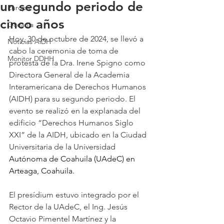
un segundo periodo de
Europa
cinco años
Oceanía
Hoy, 30 de octubre de 2024, se llevó a 
Noticias AiDH
cabo la ceremonia de toma de 
Monitor DDHH
protesta de la Dra. Irene Spigno como 
Directora General de la Academia 
Interamericana de Derechos Humanos 
(AIDH) para su segundo periodo. El 
evento se realizó en la explanada del 
edificio “Derechos Humanos Siglo 
XXI” de la AIDH, ubicado en la Ciudad 
Universitaria de la Universidad 
Autónoma de Coahuila (UAdeC) en 
Arteaga, Coahuila.
El presídium estuvo integrado por el 
Rector de la UAdeC, el Ing. Jesús 
Octavio Pimentel Martínez y la 