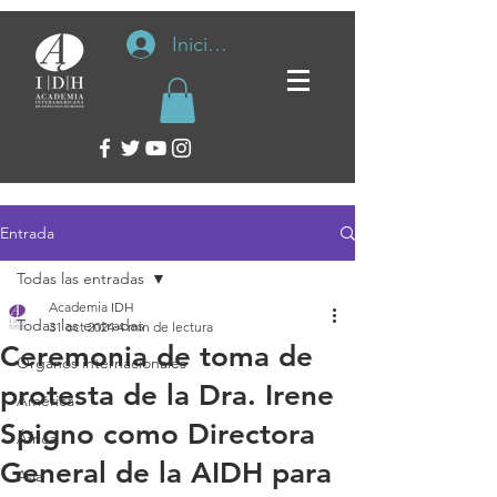
Iniciar sesión
Entrada
Todas las entradas
Academia IDH
Todas las entradas
31 oct 2024
4 min de lectura
Ceremonia de toma de
Organos internacionales
protesta de la Dra. Irene
América
Spigno como Directora
África
General de la AIDH para
Asia