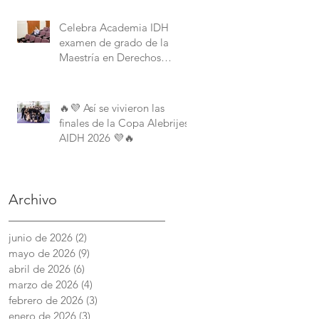
Derechos Humanos de la
American University.
Celebra Academia IDH
examen de grado de la
Maestría en Derechos
Humanos con Perspectiva
Internacional y Comparada
🔥💜 Así se vivieron las
finales de la Copa Alebrijes
AIDH 2026 💜🔥
Archivo
junio de 2026
(2)
2 entradas
mayo de 2026
(9)
9 entradas
abril de 2026
(6)
6 entradas
marzo de 2026
(4)
4 entradas
febrero de 2026
(3)
3 entradas
enero de 2026
(3)
3 entradas