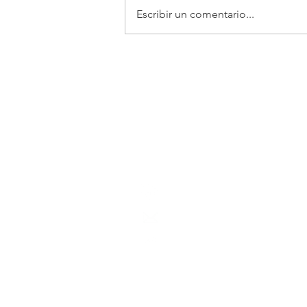
Escribir un comentario...
Academia Interamericana d
Conmutador: +52 (844) 4 11 14
Posgrado:
centro.posgrado@a
Carretera 57 km. 13. 25350
Ciudad Universitaria. Arteaga,