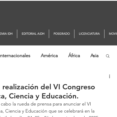
EMIA IDH
EDITORIAL AiDH
POSGRADO
LICENCIATURA
MOVI
nternacionales
América
África
Asia
ticias AiDH
Monitor DDHH
 realización del VI Congreso
ca, Ciencia y Educación.
 cabo la rueda de prensa para anunciar el VI 
a, Ciencia y Educación que se celebrará en la 