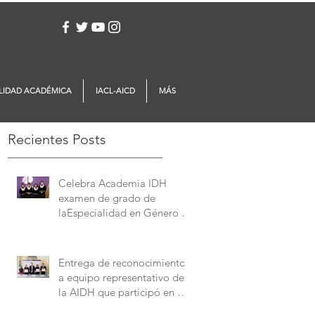
Iniciar sesión
LIDAD ACADÉMICA
IACL-AICD
MÁS
Recientes Posts
Celebra Academia IDH
examen de grado de
laEspecialidad en Género y
Derechos Humanos
Entrega de reconocimientos
a equipo representativo de
la AIDH que participó en el
Concurso Interamericano de