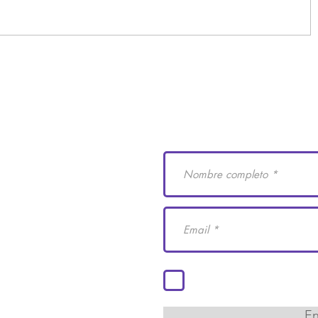
e Derechos Humanos
Suscríbete a nuestro
 29
cademiaidh.org.mx
 Coahuila.
Acepto los términos y co
En