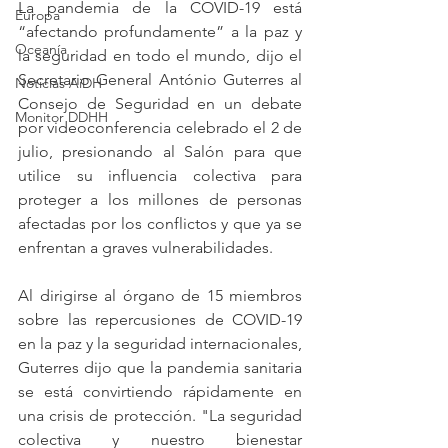
La pandemia de la COVID-19 está 
Europa
“afectando profundamente” a la paz y 
Oceanía
la seguridad en todo el mundo, dijo el 
Secretario General António Guterres al 
Noticias AiDH
Consejo de Seguridad en un debate 
Monitor DDHH
por videoconferencia celebrado el 2 de 
julio, presionando al Salón para que 
utilice su influencia colectiva para 
proteger a los millones de personas 
afectadas por los conflictos y que ya se 
enfrentan a graves vulnerabilidades.
Al dirigirse al órgano de 15 miembros 
sobre las repercusiones de COVID-19 
en la paz y la seguridad internacionales, 
Guterres dijo que la pandemia sanitaria 
se está convirtiendo rápidamente en 
una crisis de protección. "La seguridad 
colectiva y nuestro bienestar 