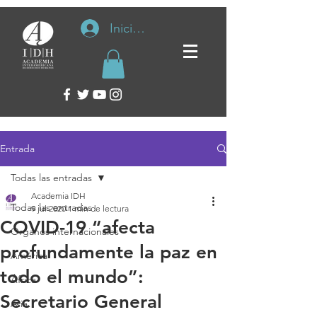
Iniciar sesión
Entrada
Todas las entradas
Academia IDH
Todas las entradas
9 jul 2020
1 min de lectura
COVID-19 “afecta
Organos internacionales
profundamente la paz en
América
todo el mundo”:
África
Secretario General
Asia