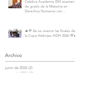
Celebra Academia IDH examen
de grado de la Maestría en
Derechos Humanos con
Perspectiva Internacional y
Comparada
🔥💜 Así se vivieron las finales de
la Copa Alebrijes AIDH 2026 💜🔥
Archivo
junio de 2026
(2)
2 entradas
mayo de 2026
(9)
9 entradas
abril de 2026
(6)
6 entradas
marzo de 2026
(4)
4 entradas
febrero de 2026
(3)
3 entradas
enero de 2026
(3)
3 entradas
diciembre de 2025
(7)
7 entradas
noviembre de 2025
(6)
6 entradas
octubre de 2025
(4)
4 entradas