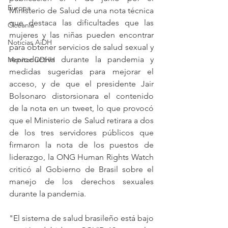
Europa
Ministerio de Salud de una nota técnica 
que destaca las dificultades que las 
Oceanía
mujeres y las niñas pueden encontrar 
Noticias AiDH
para obtener servicios de salud sexual y 
reproductiva durante la pandemia y 
Monitor DDHH
medidas sugeridas para mejorar el 
acceso, y de que el presidente Jair 
Bolsonaro distorsionara el contenido 
de la nota en un tweet, lo que provocó 
que el Ministerio de Salud retirara a dos 
de los tres servidores públicos que 
firmaron la nota de los puestos de 
liderazgo, la ONG Human Rights Watch 
criticó al Gobierno de Brasil sobre el 
manejo de los derechos sexuales 
durante la pandemia.
"El sistema de salud brasileño está bajo 