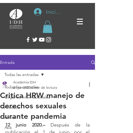
Iniciar sesión
Entrada
Todas las entradas
Academia IDH
Todas las entradas
24 jun 2020
2 min de lectura
Critica HRW manejo de
Organos internacionales
derechos sexuales
América
durante pandemia
África
12 junio 2020.–
 Después de la 
Asia
publicación el 1 de junio por el 