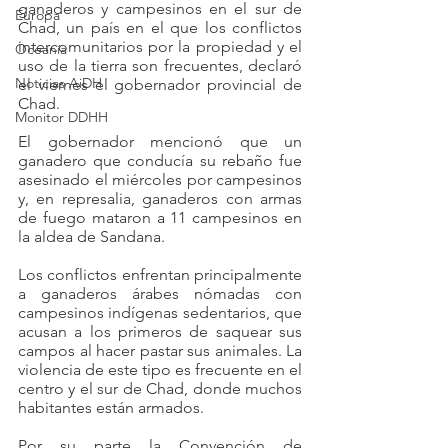
ganaderos y campesinos en el sur de 
Europa
Chad, un país en el que los conflictos 
intercomunitarios por la propiedad y el 
Oceanía
uso de la tierra son frecuentes, declaró 
Noticias AiDH
el viernes el gobernador provincial de 
Chad.
Monitor DDHH
El gobernador mencionó que un 
ganadero que conducía su rebaño fue 
asesinado el miércoles por campesinos 
y, en represalia, ganaderos con armas 
de fuego mataron a 11 campesinos en 
la aldea de Sandana.
Los conflictos enfrentan principalmente 
a ganaderos árabes nómadas con 
campesinos indígenas sedentarios, que 
acusan a los primeros de saquear sus 
campos al hacer pastar sus animales. La 
violencia de este tipo es frecuente en el 
centro y el sur de Chad, donde muchos 
habitantes están armados.
Por su parte la Convención de 