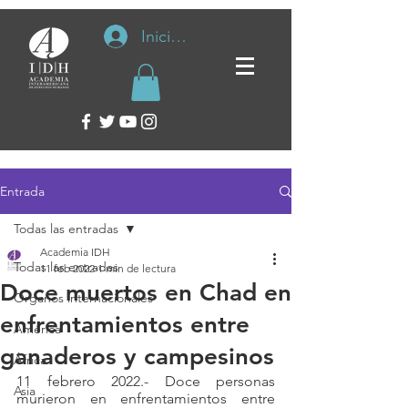
Iniciar sesión
Entrada
Todas las entradas
Academia IDH
Todas las entradas
11 feb 2022
1 min de lectura
Doce muertos en Chad en
Organos internacionales
enfrentamientos entre
América
ganaderos y campesinos
África
11 febrero 2022.- Doce personas 
Asia
murieron en enfrentamientos entre 