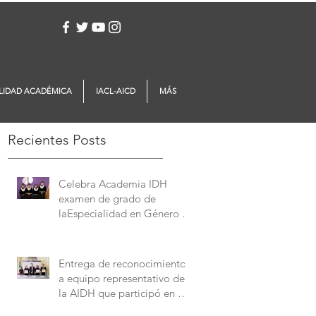
Iniciar sesión
LIDAD ACADÉMICA
IACL-AICD
MÁS
Recientes Posts
Celebra Academia IDH
examen de grado de
laEspecialidad en Género y
Derechos Humanos
Entrega de reconocimientos
a equipo representativo de
la AIDH que participó en el
Concurso Interamericano de