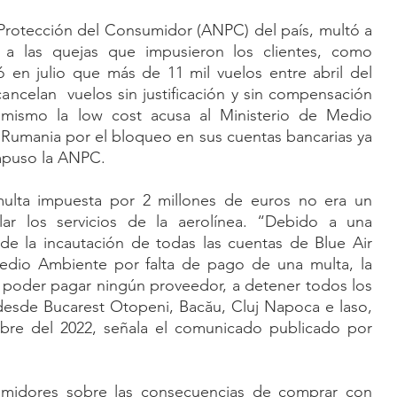
Protección del Consumidor (ANPC) del país, multó a 
 a las quejas que impusieron los clientes, como 
ó en julio que más de 11 mil vuelos entre abril del 
cancelan  vuelos sin justificación y sin compensación 
í mismo la low cost acusa al Ministerio de Medio 
umania por el bloqueo en sus cuentas bancarias ya 
mpuso la ANPC.
lta impuesta por 2 millones de euros no era un 
lar los servicios de la aerolínea. “Debido a una 
 de la incautación de todas las cuentas de Blue Air 
edio Ambiente por falta de pago de una multa, la 
o poder pagar ningún proveedor, a detener todos los 
desde Bucarest Otopeni, Bacău, Cluj Napoca e laso, 
bre del 2022, señala el comunicado publicado por 
umidores sobre las consecuencias de comprar con 