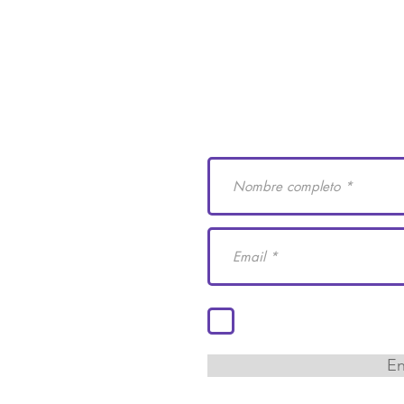
e Derechos Humanos
Suscríbete a nuestro
 29
cademiaidh.org.mx
 Coahuila.
Acepto los términos y co
En