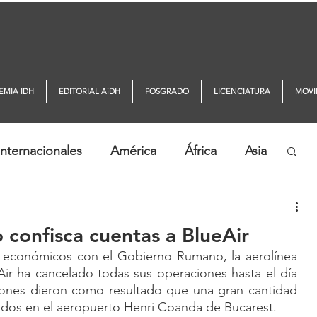
EMIA IDH
EDITORIAL AiDH
POSGRADO
LICENCIATURA
MOVI
nternacionales
América
África
Asia
ticias AiDH
Monitor DDHH
confisca cuentas a BlueAir
s económicos con el Gobierno Rumano, la aerolínea 
r ha cancelado todas sus operaciones hasta el día 
iones dieron como resultado que una gran cantidad 
dos en el aeropuerto Henri Coanda de Bucarest.