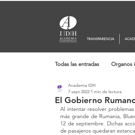
TRANSPARENCIA
ACAD
Todas las entradas
Organos i
Academia IDH
Europa
Oceanía
No
7 sept 2022
1 min de lectura
El Gobierno Rumano 
Al intentar resolver problema
más grande de Rumania, BlueAi
12 de septiembre. Dichas acc
de pasajeros quedaran estanca