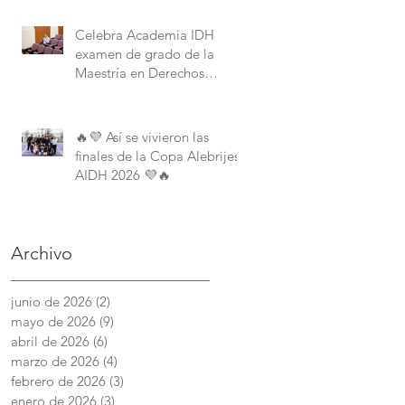
Derechos Humanos de la
American University.
Celebra Academia IDH
examen de grado de la
Maestría en Derechos
Humanos con Perspectiva
Internacional y Comparada
🔥💜 Así se vivieron las
finales de la Copa Alebrijes
AIDH 2026 💜🔥
Archivo
junio de 2026
(2)
2 entradas
mayo de 2026
(9)
9 entradas
abril de 2026
(6)
6 entradas
marzo de 2026
(4)
4 entradas
febrero de 2026
(3)
3 entradas
enero de 2026
(3)
3 entradas