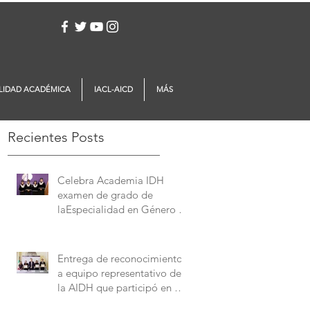
Iniciar sesión
LIDAD ACADÉMICA
IACL-AICD
MÁS
Recientes Posts
Celebra Academia IDH
examen de grado de
laEspecialidad en Género y
Derechos Humanos
Entrega de reconocimientos
a equipo representativo de
la AIDH que participó en el
Concurso Interamericano de