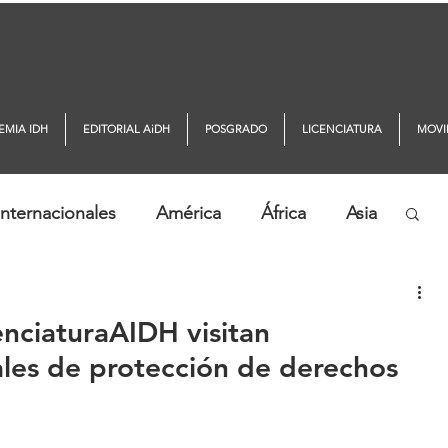
EMIA IDH
EDITORIAL AiDH
POSGRADO
LICENCIATURA
MOVI
nternacionales
América
África
Asia
ticias AiDH
Monitor DDHH
enciaturaAIDH visitan
ales de protección de derechos