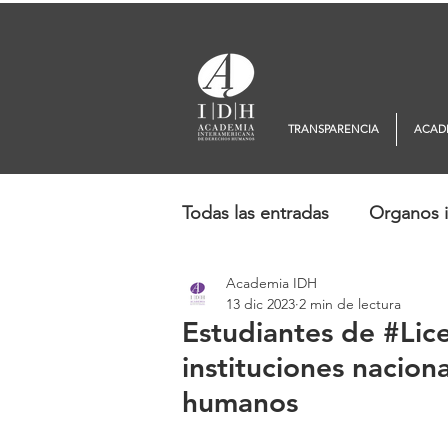
TRANSPARENCIA
ACAD
Todas las entradas
Organos i
Academia IDH
Europa
Oceanía
No
13 dic 2023
2 min de lectura
Estudiantes de #Lic
instituciones nacion
humanos