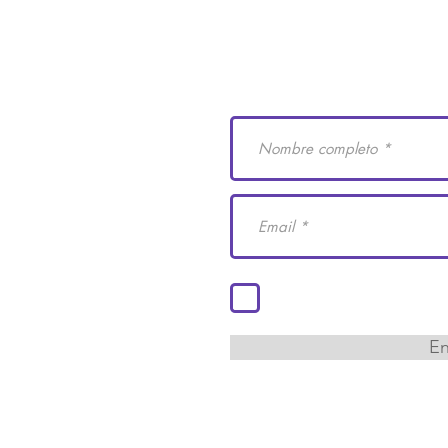
e Derechos Humanos
Suscríbete a nuestro
 29
cademiaidh.org.mx
 Coahuila.
Acepto los términos y co
En