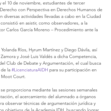
y el 10 de noviembre, estudiantes de tercer 
n Derecho con Perspectiva en Derechos Humanos de 
n diversas actividades llevadas a cabo en la Ciudad 
consistió en asistir, como observadores, a la 
tor Carlos García Moreno – Procedimiento ante la 
 Yolanda Ríos, Hyrum Martínez y Diego Dávila, así 
 Zamora y José Luis Valdés a dicha Competencia, 
 del Club de Debate y Argumentación, el cual busca 
 de la 
#LicenciaturaAIDH
 para su participación en 
o Moot Court.
se proporciona mediante las sesiones semanales 
ación, el acercamiento del alumnado a órganos 
ra observar técnicas de argumentación jurídica y 
 los objetivos de la Academia IDH, buscando lograr 