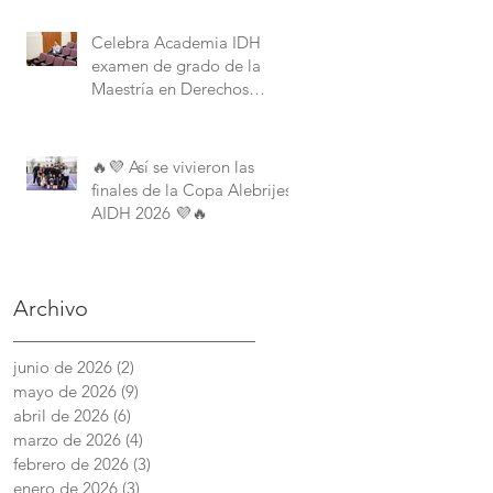
Derechos Humanos de la
American University.
Celebra Academia IDH
examen de grado de la
Maestría en Derechos
Humanos con Perspectiva
Internacional y Comparada
🔥💜 Así se vivieron las
finales de la Copa Alebrijes
AIDH 2026 💜🔥
Archivo
junio de 2026
(2)
2 entradas
mayo de 2026
(9)
9 entradas
abril de 2026
(6)
6 entradas
marzo de 2026
(4)
4 entradas
febrero de 2026
(3)
3 entradas
enero de 2026
(3)
3 entradas