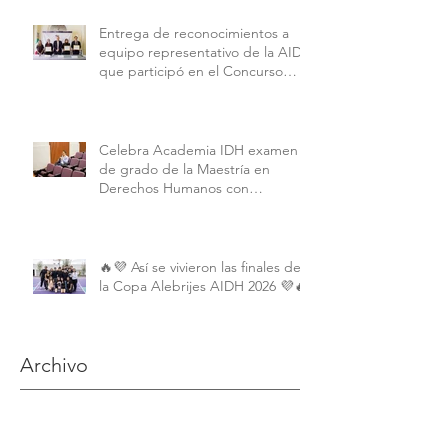
Entrega de reconocimientos a
equipo representativo de la AIDH
que participó en el Concurso
Interamericano de Derechos
Humanos de la American
University.
Celebra Academia IDH examen
de grado de la Maestría en
Derechos Humanos con
Perspectiva Internacional y
Comparada
🔥💜 Así se vivieron las finales de
la Copa Alebrijes AIDH 2026 💜🔥
Archivo
junio de 2026
(2)
2 entradas
mayo de 2026
(9)
9 entradas