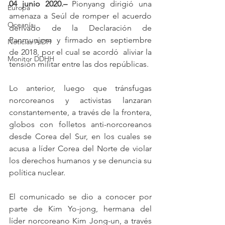
04 junio 2020.–
 Pionyang dirigió una 
Europa
amenaza a Seúl de romper el acuerdo 
Oceanía
derivado de la Declaración de 
Panmunjom y firmado en septiembre 
Noticias AiDH
de 2018, por el cual se acordó  aliviar la 
Monitor DDHH
tensión militar entre las dos repúblicas. 
Lo anterior, luego que tránsfugas 
norcoreanos y activistas lanzaran 
constantemente, a través de la frontera, 
globos con folletos anti-norcoreanos 
desde Corea del Sur, en los cuales se 
acusa a líder Corea del Norte de violar 
los derechos humanos y se denuncia su 
política nuclear.
El comunicado se dio a conocer por 
parte de Kim Yo-jong, hermana del 
líder norcoreano Kim Jong-un, a través 