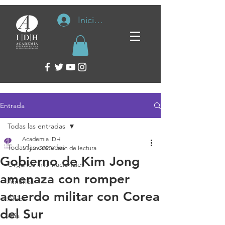
Iniciar sesión
Entrada
Todas las entradas
Academia IDH
Todas las entradas
10 jun 2020
1 min de lectura
Gobierno de Kim Jong
Organos internacionales
amenaza con romper
América
acuerdo militar con Corea
África
del Sur
Asia