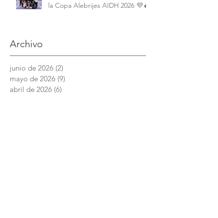
la Copa Alebrijes AIDH 2026 💜🔥
Archivo
junio de 2026
(2)
2 entradas
mayo de 2026
(9)
9 entradas
abril de 2026
(6)
6 entradas
marzo de 2026
(4)
4 entradas
febrero de 2026
(3)
3 entradas
enero de 2026
(3)
3 entradas
diciembre de 2025
(7)
7 entradas
noviembre de 2025
(6)
6 entradas
octubre de 2025
(4)
4 entradas
septiembre de 2025
(6)
6 entradas
agosto de 2025
(7)
7 entradas
junio de 2025
(5)
5 entradas
Academia Interamericana de Derechos
Humanos