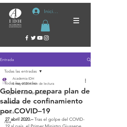
Iniciar sesión
Entrada
Todas las entradas
Academia IDH
Todas las entradas
5 may 2020
1 min de lectura
Gobierno prepara plan de
Organos internacionales
salida de confinamiento
América
por COVID–19
África
27 abril 2020.–
 Tras el golpe del COVID-
Asia
19 al país, el Primer Ministro Giussepe 