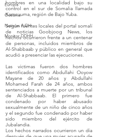
hombres en una localidad bajo su 
Europa
control en el sur de Somalia llamada 
Kamsuuma, región de Bajo Yuba.
Oceanía
Noticias AiDH
Según fuentes locales del portal somalí 
de noticias Goobjoog News, los 
Monitor DDHH
hechos ocurrieron frente a un centenar 
de personas, incluidos miembros de 
Al-Shabbaab y público en general que 
acudió a presenciar las ejecuciones.
Las víctimas fueron dos hombres 
identificados como Abdullahi Ooyow 
Mayane de 20 años y Abdullahi 
Mohamed Farah de 24 años, ambos 
sentenciados a muerte por un tribunal 
de Al-Shabbaab. El primero fue 
condenado por haber abusado 
sexualmente de un niño de cinco años 
y el segundo fue condenado por haber 
sido miembro del ejército de 
Jubalandia.
Los hechos narrados ocurrieron un día 
después de que una mujer acusada de 