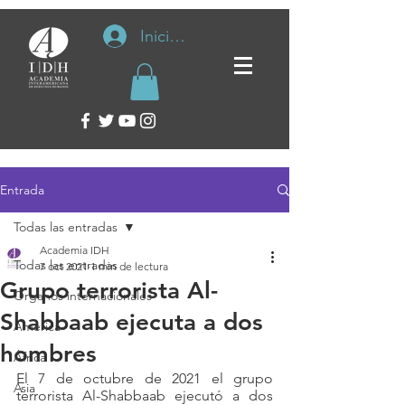
Iniciar sesión
Entrada
Todas las entradas
Academia IDH
Todas las entradas
7 oct 2021
1 min de lectura
Grupo terrorista Al-
Organos internacionales
Shabbaab ejecuta a dos
América
hombres
África
El 7 de octubre de 2021 el grupo 
Asia
terrorista Al-Shabbaab ejecutó a dos 