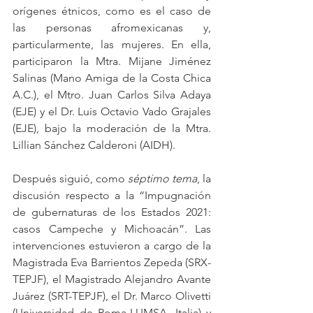
orígenes étnicos, como es el caso de 
las personas afromexicanas y, 
particularmente, las mujeres. En ella, 
participaron la Mtra. Mijane Jiménez 
Salinas (Mano Amiga de la Costa Chica 
A.C.), el Mtro. Juan Carlos Silva Adaya 
(EJE) y el Dr. Luis Octavio Vado Grajales 
(EJE), bajo la moderación de la Mtra. 
Lillian Sánchez Calderoni (AIDH). 
Después siguió, como 
séptimo tema
, la 
discusión respecto a la “Impugnación 
de gubernaturas de los Estados 2021: 
casos Campeche y Michoacán”. Las 
intervenciones estuvieron a cargo de la 
Magistrada Eva Barrientos Zepeda (SRX-
TEPJF), el Magistrado Alejandro Avante 
Juárez (SRT-TEPJF), el Dr. Marco Olivetti 
(Universidad de Roma-LUMSA, Italia) y 