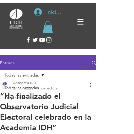
Iniciar sesión
Entrada
Todas las entradas
Academia IDH
Todas las entradas
27 jun 2022
2 min de lectura
“Ha finalizado el
Organos internacionales
Observatorio Judicial
América
Electoral celebrado en la
África
Academia IDH”
Asia