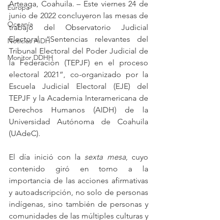
Arteaga, Coahuila. – Este viernes 24 de 
Europa
junio de 2022 concluyeron las mesas de 
Oceanía
trabajo del Observatorio Judicial 
Electoral “Sentencias relevantes del 
Noticias AiDH
Tribunal Electoral del Poder Judicial de 
Monitor DDHH
la Federación (TEPJF) en el proceso 
electoral 2021”, co-organizado por la 
Escuela Judicial Electoral (EJE) del 
TEPJF y la Academia Interamericana de 
Derechos Humanos (AIDH) de la 
Universidad Autónoma de Coahuila 
(UAdeC). 
El día inició con la 
sexta mesa
, cuyo 
contenido giró en torno a la 
importancia de las acciones afirmativas 
y autoadscripción, no solo de personas 
indígenas, sino también de personas y 
comunidades de las múltiples culturas y 