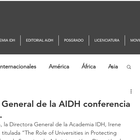
EMIA IDH
EDITORIAL AiDH
POSGRADO
LICENCIATURA
MOVI
nternacionales
América
África
Asia
ticias AiDH
Monitor DDHH
a General de la AIDH conferencia
.
, la Directora General de la Academia IDH, Irene 
titulada “The Role of Universities in Protecting 