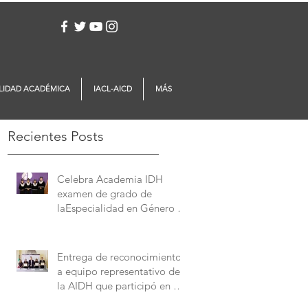
Iniciar sesión
LIDAD ACADÉMICA
IACL-AICD
MÁS
Recientes Posts
Celebra Academia IDH
examen de grado de
laEspecialidad en Género y
Derechos Humanos
Entrega de reconocimientos
a equipo representativo de
la AIDH que participó en el
Concurso Interamericano de