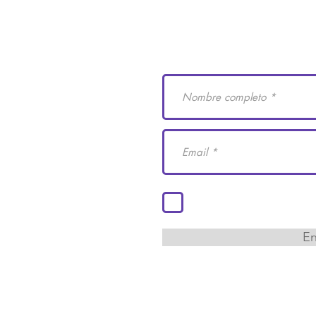
e Derechos Humanos
Suscríbete a nuestro
 29
cademiaidh.org.mx
 Coahuila.
Acepto los términos y co
En