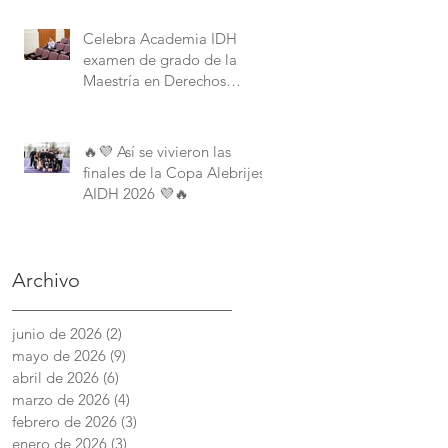
Derechos Humanos de la
American University.
Celebra Academia IDH
examen de grado de la
Maestría en Derechos
Humanos con Perspectiva
Internacional y Comparada
🔥💜 Así se vivieron las
finales de la Copa Alebrijes
AIDH 2026 💜🔥
Archivo
junio de 2026
(2)
2 entradas
mayo de 2026
(9)
9 entradas
abril de 2026
(6)
6 entradas
marzo de 2026
(4)
4 entradas
febrero de 2026
(3)
3 entradas
enero de 2026
(3)
3 entradas