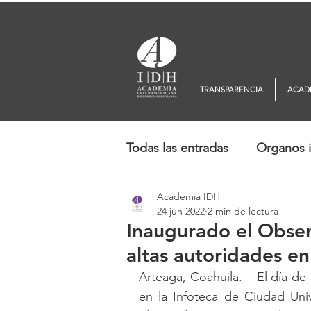
TRANSPARENCIA
ACAD
Todas las entradas
Organos i
Academia IDH
Europa
Oceanía
No
24 jun 2022
2 min de lectura
Inaugurado el Observ
altas autoridades e
Arteaga, Coahuila. – El día de
en la Infoteca de Ciudad Univ