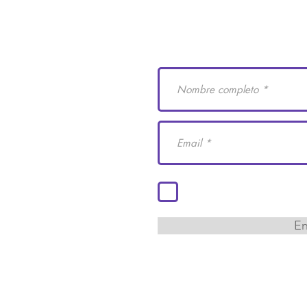
e Derechos Humanos
Suscríbete a nuestro
 29
cademiaidh.org.mx
 Coahuila.
Acepto los términos y co
En