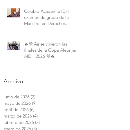
Derechos Humanos de la
American University.
Celebra Academia IDH
examen de grado de la
Maestría en Derechos
Humanos con Perspectiva
Internacional y Comparada
🔥💜 Así se vivieron las
finales de la Copa Alebrijes
AIDH 2026 💜🔥
Archivo
junio de 2026
(2)
2 entradas
mayo de 2026
(9)
9 entradas
abril de 2026
(6)
6 entradas
marzo de 2026
(4)
4 entradas
febrero de 2026
(3)
3 entradas
enero de 2026
(3)
3 entradas