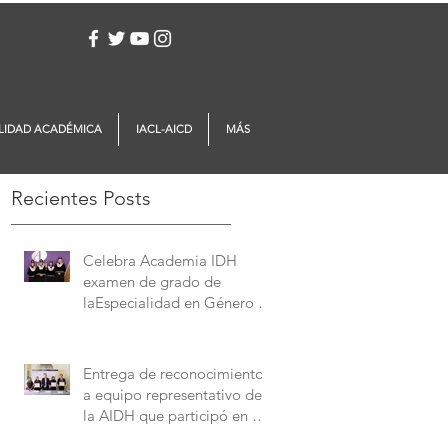
Iniciar sesión
LIDAD ACADÉMICA
IACL-AICD
MÁS
Recientes Posts
Celebra Academia IDH
examen de grado de
laEspecialidad en Género y
Derechos Humanos
Entrega de reconocimientos
a equipo representativo de
la AIDH que participó en el
Concurso Interamericano de