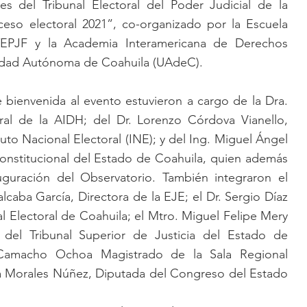
es del Tribunal Electoral del Poder Judicial de la 
eso electoral 2021”, co-organizado por la Escuela 
 TEPJF y la Academia Interamericana de Derechos 
idad Autónoma de Coahuila (UAdeC).
 bienvenida al evento estuvieron a cargo de la Dra. 
ral de la AIDH; del Dr. Lorenzo Córdova Vianello, 
uto Nacional Electoral (INE); y del Ing. Miguel Ángel 
nstitucional del Estado de Coahuila, quien además 
auguración del Observatorio. También integraron el 
lcaba García, Directora de la EJE; el Dr. Sergio Díaz 
l Electoral de Coahuila; el Mtro. Miguel Felipe Mery 
del Tribunal Superior de Justicia del Estado de 
 Camacho Ochoa Magistrado de la Sala Regional 
na Morales Núñez, Diputada del Congreso del Estado 