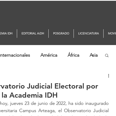
EMIA IDH
EDITORIAL AiDH
POSGRADO
LICENCIATURA
MOVI
nternacionales
América
África
Asia
ticias AiDH
Monitor DDHH
atorio Judicial Electoral por
n la Academia IDH
 hoy, jueves 23 de junio de 2022, ha sido inaugurado 
ersitaria Campus Arteaga, el Observatorio Judicial 