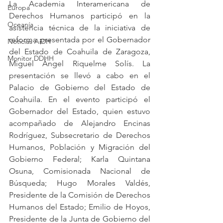
La Academia Interamericana de 
Europa
Derechos Humanos participó en la 
Oceanía
asistencia técnica de la iniciativa de 
reforma presentada por el Gobernador 
Noticias AiDH
del Estado de Coahuila de Zaragoza, 
Monitor DDHH
Miguel Ángel Riquelme Solís. La 
presentación se llevó a cabo en el 
Palacio de Gobierno del Estado de 
Coahuila. En el evento participó el 
Gobernador del Estado, quien estuvo 
acompañado de Alejandro Encinas 
Rodríguez, Subsecretario de Derechos 
Humanos, Población y Migración del 
Gobierno Federal; Karla Quintana 
Osuna, Comisionada Nacional de 
Búsqueda; Hugo Morales Valdés, 
Presidente de la Comisión de Derechos 
Humanos del Estado; Emilio de Hoyos, 
Presidente de la Junta de Gobierno del 