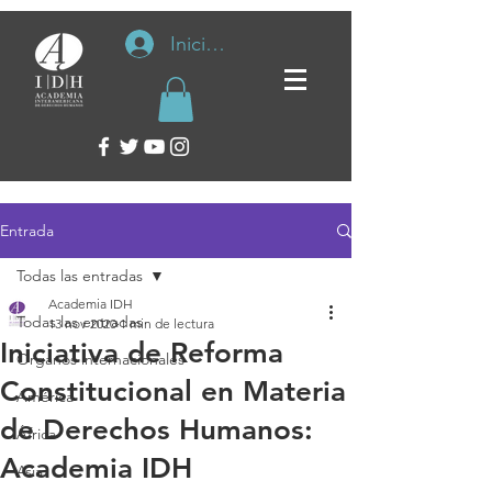
Iniciar sesión
Entrada
Todas las entradas
Academia IDH
Todas las entradas
13 nov 2020
1 min de lectura
Iniciativa de Reforma
Organos internacionales
Constitucional en Materia
América
de Derechos Humanos:
África
Academia IDH
Asia