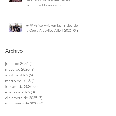
de grado de la Maestría en
Derechos Humanos con
Perspectiva Internacional y
Comparada
🔥💜 Así se vivieron las finales de
la Copa Alebrijes AIDH 2026 💜🔥
Archivo
junio de 2026
(2)
2 entradas
mayo de 2026
(9)
9 entradas
abril de 2026
(6)
6 entradas
marzo de 2026
(4)
4 entradas
febrero de 2026
(3)
3 entradas
enero de 2026
(3)
3 entradas
diciembre de 2025
(7)
7 entradas
noviembre de 2025
(6)
6 entradas
octubre de 2025
(4)
4 entradas
septiembre de 2025
(6)
6 entradas