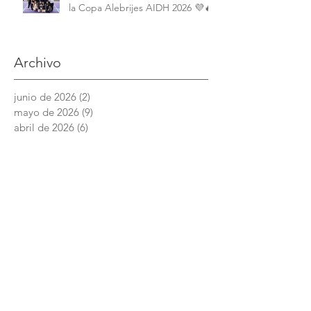
la Copa Alebrijes AIDH 2026 💜🔥
Archivo
junio de 2026
(2)
2 entradas
mayo de 2026
(9)
9 entradas
abril de 2026
(6)
6 entradas
marzo de 2026
(4)
4 entradas
febrero de 2026
(3)
3 entradas
enero de 2026
(3)
3 entradas
diciembre de 2025
(7)
7 entradas
noviembre de 2025
(6)
6 entradas
octubre de 2025
(4)
4 entradas
septiembre de 2025
(6)
6 entradas
agosto de 2025
(7)
7 entradas
junio de 2025
(5)
5 entradas
Academia Interamericana de Derechos
Humanos