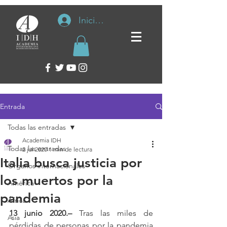
Iniciar sesión
Entrada
Todas las entradas
Academia IDH
Todas las entradas
2 jul 2020
1 min de lectura
Italia busca justicia por
Organos internacionales
los muertos por la
América
pandemia
África
13 junio 2020.–
 Tras las miles de 
Asia
pérdidas de personas por la pandemia 