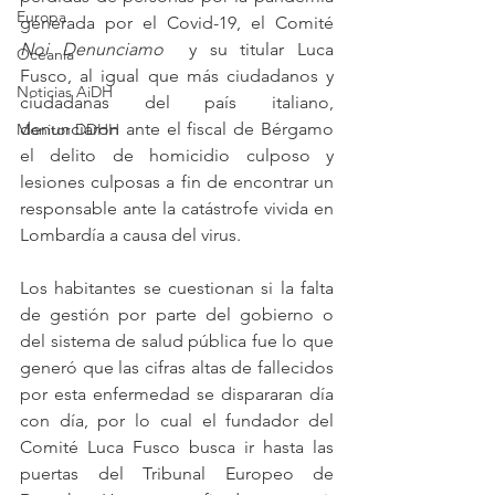
Europa
generada por el Covid-19, el Comité 
Noi Denunciamo 
 y su titular Luca 
Oceanía
Fusco, al igual que más ciudadanos y 
Noticias AiDH
ciudadanas del país italiano, 
denunciaron ante el fiscal de Bérgamo 
Monitor DDHH
el delito de homicidio culposo y 
lesiones culposas a fin de encontrar un 
responsable ante la catástrofe vivida en 
Lombardía a causa del virus.
Los habitantes se cuestionan si la falta 
de gestión por parte del gobierno o 
del sistema de salud pública fue lo que 
generó que las cifras altas de fallecidos 
por esta enfermedad se dispararan día 
con día, por lo cual el fundador del 
Comité Luca Fusco busca ir hasta las 
puertas del Tribunal Europeo de 