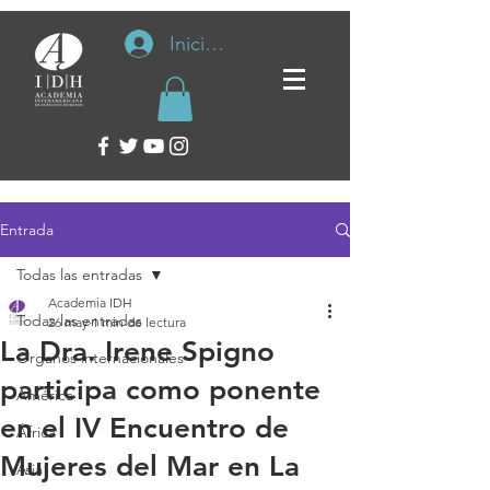
Iniciar sesión
Entrada
Todas las entradas
Academia IDH
Todas las entradas
26 may
1 min de lectura
La Dra. Irene Spigno
Organos internacionales
participa como ponente
América
en el IV Encuentro de
África
Mujeres del Mar en La
Asia