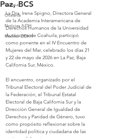
Paz, BCS
Europa
La Dra. Irene Spigno, Directora General 
Oceanía
de la Academia Interamericana de 
Noticias AiDH
Derechos Humanos de la Universidad 
Autónoma de Coahuila, participó 
Monitor DDHH
como ponente en el IV Encuentro de 
Mujeres del Mar, celebrado los días 21 
y 22 de mayo de 2026 en La Paz, Baja 
California Sur, México.
El encuentro, organizado por el 
Tribunal Electoral del Poder Judicial de 
la Federación, el Tribunal Estatal 
Electoral de Baja California Sur y la 
Dirección General de Igualdad de 
Derechos y Paridad de Género, tuvo 
como propósito reflexionar sobre la 
identidad política y ciudadana de las 