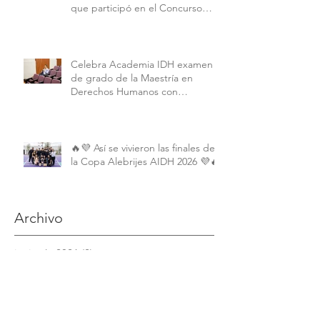
que participó en el Concurso
Interamericano de Derechos
Humanos de la American
University.
Celebra Academia IDH examen
de grado de la Maestría en
Derechos Humanos con
Perspectiva Internacional y
Comparada
🔥💜 Así se vivieron las finales de
la Copa Alebrijes AIDH 2026 💜🔥
Archivo
junio de 2026
(2)
2 entradas
mayo de 2026
(9)
9 entradas
abril de 2026
(6)
6 entradas
marzo de 2026
(4)
4 entradas
febrero de 2026
(3)
3 entradas