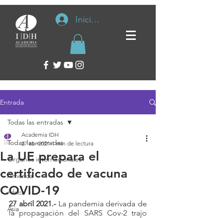
Iniciar sesión
Entrada
Todas las entradas
Academia IDH
Todas las entradas
27 abr 2021
1 min de lectura
La UE prepara el
Organos internacionales
certificado de vacuna
América
COVID-19
África
27 abril 2021.-
 La pandemia derivada de 
Asia
la propagación del SARS Cov-2 trajo 