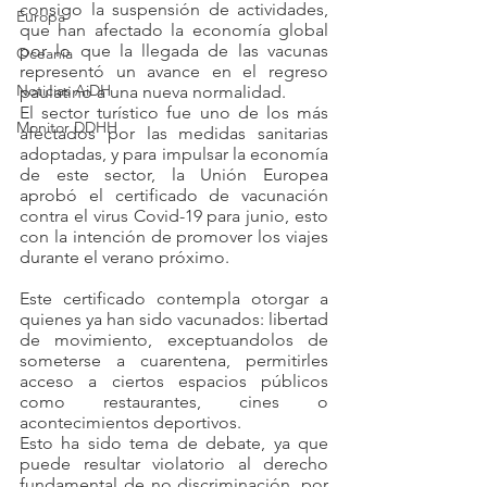
consigo la suspensión de actividades, 
Europa
que han afectado la economía global 
por lo que la llegada de las vacunas 
Oceanía
representó un avance en el regreso 
Noticias AiDH
paulatino a una nueva normalidad.
El sector turístico fue uno de los más 
Monitor DDHH
afectados por las medidas sanitarias 
adoptadas, y para impulsar la economía 
de este sector, la Unión Europea 
aprobó el certificado de vacunación 
contra el virus Covid-19 para junio, esto 
con la intención de promover los viajes 
durante el verano próximo.
Este certificado contempla otorgar a 
quienes ya han sido vacunados: libertad 
de movimiento, exceptuandolos de 
someterse a cuarentena, permitirles 
acceso a ciertos espacios públicos 
como restaurantes, cines o 
acontecimientos deportivos.
Esto ha sido tema de debate, ya que 
puede resultar violatorio al derecho 
fundamental de no discriminación, por 