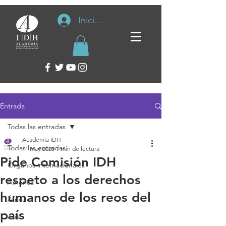
Iniciar sesión
Entrada
Todas las entradas
Academia IDH
Todas las entradas
11 may 2020
1 min de lectura
Pide Comisión IDH
Organos internacionales
respeto a los derechos
América
humanos de los reos del
África
país
Asia