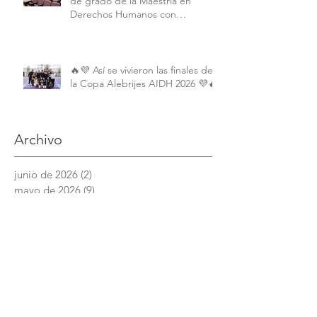
de grado de la Maestría en
Derechos Humanos con
Perspectiva Internacional y
Comparada
🔥💜 Así se vivieron las finales de
la Copa Alebrijes AIDH 2026 💜🔥
Archivo
junio de 2026
(2)
2 entradas
mayo de 2026
(9)
9 entradas
abril de 2026
(6)
6 entradas
marzo de 2026
(4)
4 entradas
febrero de 2026
(3)
3 entradas
enero de 2026
(3)
3 entradas
diciembre de 2025
(7)
7 entradas
noviembre de 2025
(6)
6 entradas
octubre de 2025
(4)
4 entradas
septiembre de 2025
(6)
6 entradas