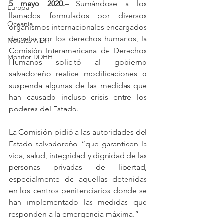
5 mayo 2020.–
 Sumándose a los 
Europa
llamados formulados por diversos 
Oceanía
organismos internacionales encargados 
de velar por los derechos humanos, la 
Noticias AiDH
Comisión Interamericana de Derechos 
Monitor DDHH
Humanos solicitó al gobierno 
salvadoreño realice modificaciones o 
suspenda algunas de las medidas que 
han causado incluso crisis entre los 
poderes del Estado.
La Comisión pidió a las autoridades del 
Estado salvadoreño “que garanticen la 
vida, salud, integridad y dignidad de las 
personas privadas de libertad, 
especialmente de aquellas detenidas 
en los centros penitenciarios donde se 
han implementado las medidas que 
responden a la emergencia máxima.”