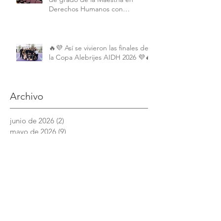
Derechos Humanos con
Perspectiva Internacional y
Comparada
🔥💜 Así se vivieron las finales de
la Copa Alebrijes AIDH 2026 💜🔥
Archivo
junio de 2026
(2)
2 entradas
mayo de 2026
(9)
9 entradas
abril de 2026
(6)
6 entradas
marzo de 2026
(4)
4 entradas
febrero de 2026
(3)
3 entradas
enero de 2026
(3)
3 entradas
diciembre de 2025
(7)
7 entradas
noviembre de 2025
(6)
6 entradas
octubre de 2025
(4)
4 entradas
septiembre de 2025
(6)
6 entradas