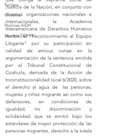
Europa
Justicia de la Nación, en conjunto con 
diversas organizacoines nacionales e 
Oceanía
internacionales, la Academia 
Noticias AiDH
Interamericana de Derechos Humanos 
Monitor DDHH
recibió el “Reconocimiento al Equipo 
Litigante” por su participación en 
calidad de amicus curiae en la 
argumentación de la sentencia emitida 
por el Tribunal Constitucional de 
Coahuila, derivada de la Acción de 
Inconstitucionalidad local 6/2020, sobre 
el derecho al agua de  las personas, 
mujeres y niñez migrante así como sus 
defensores, en condiciones de 
igualdad, no discriminación y 
solidaridad; que se emitió bajo los 
estándares de mayor protección de las 
personas migrantes, derecho a la tutela 