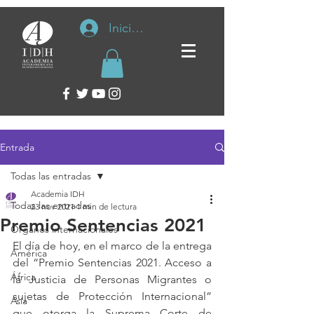
Iniciar sesión
Entrada
Todas las entradas
Academia IDH
Todas las entradas
23 nov 2021
1 min de lectura
Premio Sentencias 2021
Organos internacionales
El día de hoy, en el marco de la entrega 
América
del “Premio Sentencias 2021. Acceso a 
África
la Justicia de Personas Migrantes o 
sujetas de Protección Internacional” 
Asia
que otorga la Suprema Corte de 