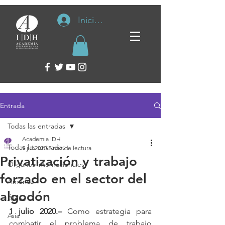
Iniciar sesión
Entrada
Todas las entradas
Academia IDH
Todas las entradas
9 jul 2020
2 min de lectura
Privatización y trabajo
Organos internacionales
forzado en el sector del
América
algodón
África
1 julio 2020.–
 Como estrategia para 
Asia
combatir el problema de trabajo 