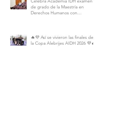
Celebra Academia IDH examen
de grado de la Maestría en
Derechos Humanos con
Perspectiva Internacional y
Comparada
🔥💜 Así se vivieron las finales de
la Copa Alebrijes AIDH 2026 💜🔥
Archivo
junio de 2026
(2)
2 entradas
mayo de 2026
(9)
9 entradas
abril de 2026
(6)
6 entradas
marzo de 2026
(4)
4 entradas
febrero de 2026
(3)
3 entradas
enero de 2026
(3)
3 entradas
diciembre de 2025
(7)
7 entradas
noviembre de 2025
(6)
6 entradas
octubre de 2025
(4)
4 entradas