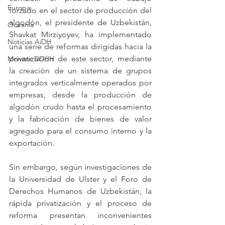
Europa
forzado en el sector de producción del 
algodón, el presidente de Uzbekistán, 
Oceanía
Shavkat Mirziyoyev, ha implementado 
Noticias AiDH
una serie de reformas dirigidas hacia la 
privatización de este sector, mediante 
Monitor DDHH
la creación de un sistema de grupos 
integrados verticalmente operados por 
empresas, desde la producción de 
algodón crudo hasta el procesamiento 
y la fabricación de bienes de valor 
agregado para el consumo interno y la 
exportación. 
Sin embargo, según investigaciones de 
la Universidad de Ulster y el Foro de 
Derechos Humanos de Uzbekistán, la 
rápida privatización y el proceso de 
reforma presentan inconvenientes 