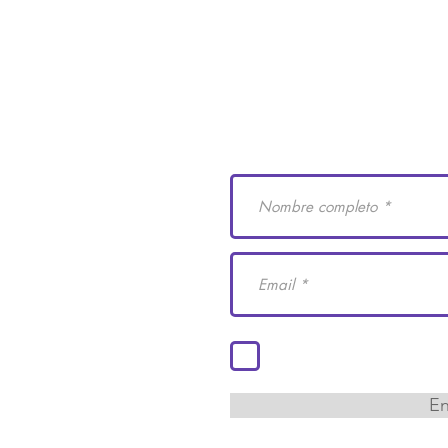
e Derechos Humanos
Suscríbete a nuestro
 29
cademiaidh.org.mx
 Coahuila.
Acepto los términos y co
En