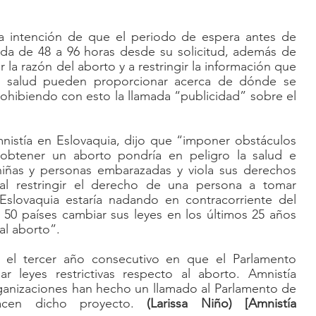
la intención de que el periodo de espera antes de 
da de 48 a 96 horas desde su solicitud, además de 
r la razón del aborto y a restringir la información que 
de salud pueden proporcionar acerca de dónde se 
hibiendo con esto la llamada “publicidad” sobre el 
istía en Eslovaquia, dijo que “imponer obstáculos 
a obtener un aborto pondría en peligro la salud e 
niñas y personas embarazadas y viola sus derechos 
 restringir el derecho de una persona a tomar 
Eslovaquia estaría nadando en contracorriente del 
50 países cambiar sus leyes en los últimos 25 años 
al aborto”.
 el tercer año consecutivo en que el Parlamento 
r leyes restrictivas respecto al aborto. Amnistía 
ganizaciones han hecho un llamado al Parlamento de 
acen dicho proyecto. 
(Larissa Niño) [Amnistía 