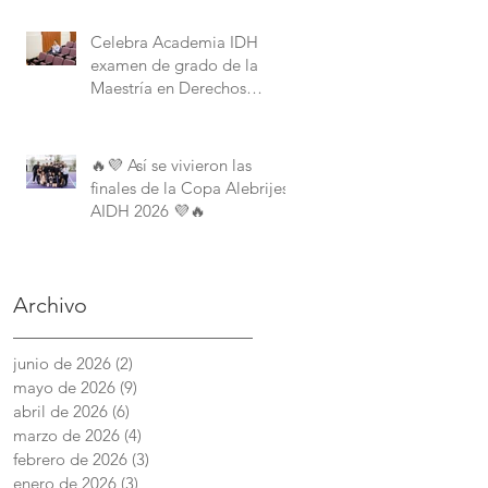
Derechos Humanos de la
American University.
Celebra Academia IDH
examen de grado de la
Maestría en Derechos
Humanos con Perspectiva
Internacional y Comparada
🔥💜 Así se vivieron las
finales de la Copa Alebrijes
AIDH 2026 💜🔥
Archivo
junio de 2026
(2)
2 entradas
mayo de 2026
(9)
9 entradas
abril de 2026
(6)
6 entradas
marzo de 2026
(4)
4 entradas
febrero de 2026
(3)
3 entradas
enero de 2026
(3)
3 entradas