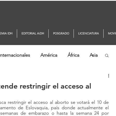
EMIA IDH
EDITORIAL AiDH
POSGRADO
LICENCIATURA
MOVI
nternacionales
América
África
Asia
ticias AiDH
Monitor DDHH
ende restringir el acceso al
ca restringir el acceso al aborto se votará el 10 de 
amento de Eslovaquia, país donde actualmente el 
2 semanas de embarazo o hasta la semana 24 por 