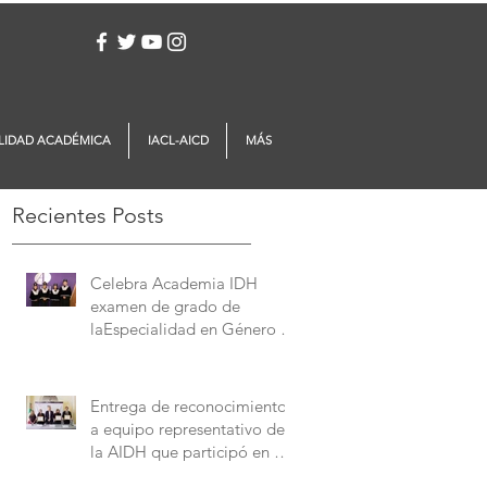
Iniciar sesión
LIDAD ACADÉMICA
IACL-AICD
MÁS
Recientes Posts
Celebra Academia IDH
examen de grado de
laEspecialidad en Género y
Derechos Humanos
Entrega de reconocimientos
a equipo representativo de
la AIDH que participó en el
Concurso Interamericano de