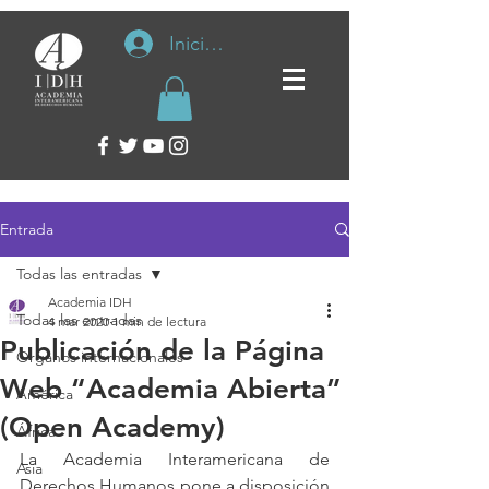
Iniciar sesión
Entrada
Todas las entradas
Academia IDH
Todas las entradas
4 mar 2020
1 min de lectura
Publicación de la Página
Organos internacionales
Web “Academia Abierta”
América
(Open Academy)
África
La Academia Interamericana de 
Asia
Derechos Humanos pone a disposición 