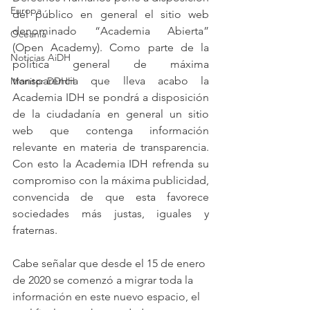
Europa
del público en general el sitio web 
denominado “Academia Abierta” 
Oceanía
(Open Academy). Como parte de la 
Noticias AiDH
política general de máxima 
transparencia que lleva acabo la 
Monitor DDHH
Academia IDH se pondrá a disposición 
de la ciudadanía en general un sitio 
web que contenga información 
relevante en materia de transparencia. 
Con esto la Academia IDH refrenda su 
compromiso con la máxima publicidad, 
convencida de que esta favorece 
sociedades más justas, iguales y 
fraternas.
Cabe señalar que desde el 15 de enero 
de 2020 se comenzó a migrar toda la 
información en este nuevo espacio, el 