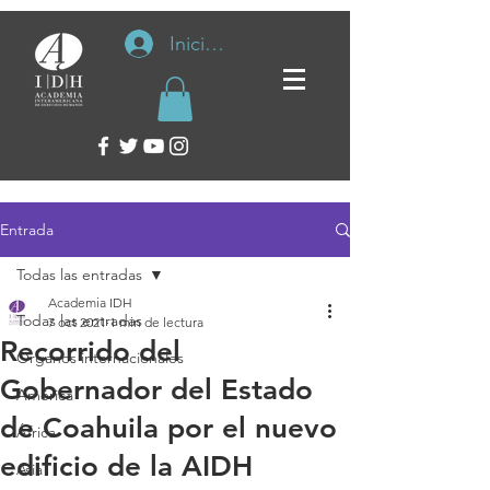
Iniciar sesión
Entrada
Todas las entradas
Academia IDH
Todas las entradas
7 oct 2021
1 min de lectura
Recorrido del
Organos internacionales
Gobernador del Estado
América
de Coahuila por el nuevo
África
edificio de la AIDH
Asia