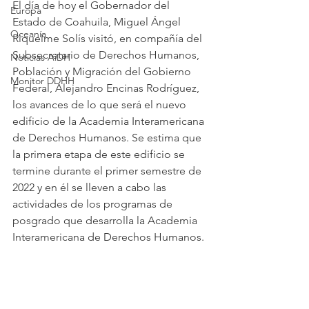
El día de hoy el Gobernador del 
Europa
Estado de Coahuila, Miguel Ángel 
Oceanía
Riquelme Solís visitó, en compañía del 
Subsecretario de Derechos Humanos, 
Noticias AiDH
Población y Migración del Gobierno 
Monitor DDHH
Federal, Alejandro Encinas Rodríguez, 
los avances de lo que será el nuevo 
edificio de la Academia Interamericana 
de Derechos Humanos. Se estima que 
la primera etapa de este edificio se 
termine durante el primer semestre de 
2022 y en él se lleven a cabo las 
actividades de los programas de 
posgrado que desarrolla la Academia 
Interamericana de Derechos Humanos.