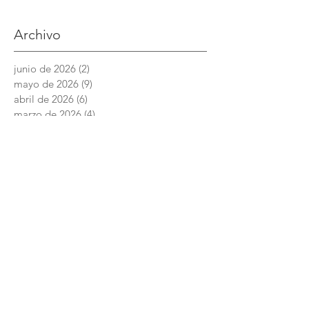
Archivo
junio de 2026
(2)
2 entradas
mayo de 2026
(9)
9 entradas
abril de 2026
(6)
6 entradas
marzo de 2026
(4)
4 entradas
febrero de 2026
(3)
3 entradas
enero de 2026
(3)
3 entradas
diciembre de 2025
(7)
7 entradas
noviembre de 2025
(6)
6 entradas
octubre de 2025
(4)
4 entradas
septiembre de 2025
(6)
6 entradas
agosto de 2025
(7)
7 entradas
junio de 2025
(5)
5 entradas
Academia Interamericana de Derechos
Humanos
Conmutador:
+52 (844) 4 11 14 29