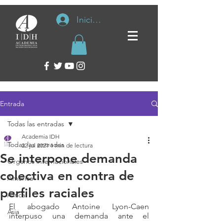
Iniciar sesión
Entrada
Todas las entradas
Academia IDH
Todas las entradas
22 jul 2021
1 min de lectura
Se interpone demanda
Organos internacionales
colectiva en contra de
América
perfiles raciales
África
El abogado Antoine Lyon-Caen 
Asia
interpuso una demanda ante el 