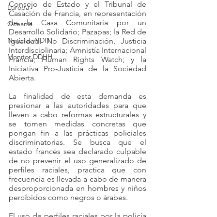
Consejo de Estado y el Tribunal de 
Europa
Casación de Francia, en representación 
de la Casa Comunitaria por un 
Oceanía
Desarrollo Solidario; Pazapas; la Red de 
Noticias AiDH
Igualdad, No Discriminación, Justicia 
Interdisciplinaria; Amnistía Internacional 
Monitor DDHH
Francia; Human Rights Watch; y la 
Iniciativa Pro-Justicia de la Sociedad 
Abierta.
La finalidad de esta demanda es 
presionar a las autoridades para que 
lleven a cabo reformas estructurales y 
se tomen medidas concretas que 
pongan fin a las prácticas policiales 
discriminatorias. Se busca que el 
estado francés sea declarado culpable 
de no prevenir el uso generalizado de 
perfiles raciales, practica que con 
frecuencia es llevada a cabo de manera 
desproporcionada en hombres y niños 
percibidos como negros o árabes.
El uso de perfiles raciales por la policía 