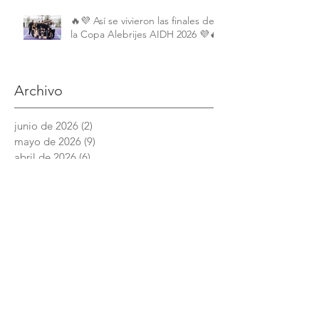
🔥💜 Así se vivieron las finales de
la Copa Alebrijes AIDH 2026 💜🔥
Archivo
junio de 2026
(2)
2 entradas
mayo de 2026
(9)
9 entradas
abril de 2026
(6)
6 entradas
marzo de 2026
(4)
4 entradas
febrero de 2026
(3)
3 entradas
enero de 2026
(3)
3 entradas
diciembre de 2025
(7)
7 entradas
noviembre de 2025
(6)
6 entradas
octubre de 2025
(4)
4 entradas
septiembre de 2025
(6)
6 entradas
agosto de 2025
(7)
7 entradas
junio de 2025
(5)
5 entradas