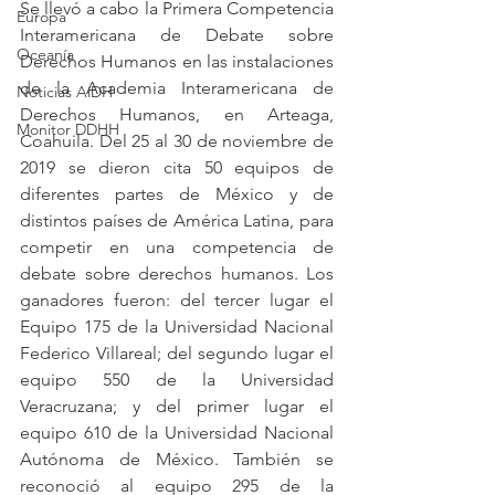
Se llevó a cabo la Primera Competencia 
Europa
Interamericana de Debate sobre 
Oceanía
Derechos Humanos en las instalaciones 
de la Academia Interamericana de 
Noticias AiDH
Derechos Humanos, en Arteaga, 
Monitor DDHH
Coahuila. Del 25 al 30 de noviembre de 
2019 se dieron cita 50 equipos de 
diferentes partes de México y de 
distintos países de América Latina, para 
competir en una competencia de 
debate sobre derechos humanos. Los 
ganadores fueron: del tercer lugar el 
Equipo 175 de la Universidad Nacional 
Federico Villareal; del segundo lugar el 
equipo 550 de la Universidad 
Veracruzana; y del primer lugar el 
equipo 610 de la Universidad Nacional 
Autónoma de México. También se 
reconoció al equipo 295 de la 