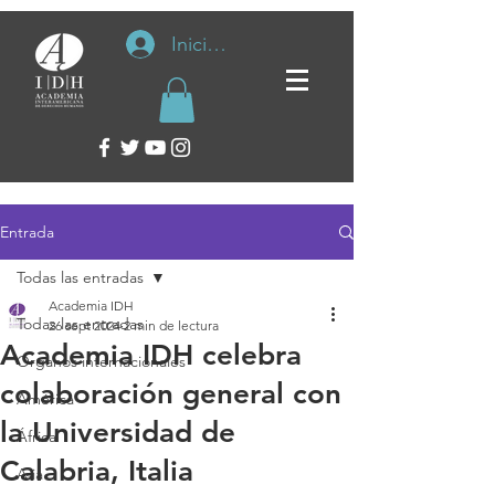
Iniciar sesión
Entrada
Todas las entradas
Academia IDH
Todas las entradas
26 sept 2024
2 min de lectura
Academia IDH celebra
Organos internacionales
colaboración general con
América
la Universidad de
África
Calabria, Italia
Asia