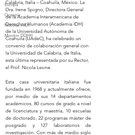
Calabria, Italia – Coahuila, México. La 
Europa
Dra. Irene Spigno, Directora General 
Oceanía
de la Academia Interamericana de 
Derechos Humanos (Academia IDH) 
Noticias AiDH
de la Universidad Autónoma de 
Monitor DDHH
Coahuila (UAdeC), ha celebrado un 
convenio de colaboración general con 
la Universidad de Calabria, de Italia, 
esta última representada por su Rector, 
el Prof. Nicola Leone.
Esta casa universitaria italiana fue 
fundada en 1968 y actualmente ofrece, 
por medio de sus 14 departamentos 
académicos, 80 cursos de grado a nivel 
de licenciatura y maestría, 10 escuelas 
de doctorado, 22 programas máster de 
posgrado y 127 laboratorios de 
investigación. Con más de medio siglo 