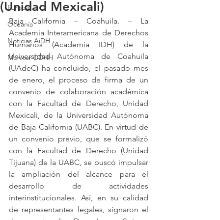
(Unidad Mexicali)
Europa
Baja California – Coahuila. – La 
Oceanía
Academia Interamericana de Derechos 
Noticias AiDH
Humanos (Academia IDH) de la 
Universidad Autónoma de Coahuila 
Monitor DDHH
(UAdeC) ha concluido, el pasado mes 
de enero, el proceso de firma de un 
convenio de colaboración académica 
con la Facultad de Derecho, Unidad 
Mexicali, de la Universidad Autónoma 
de Baja California (UABC). En virtud de 
un convenio previo, que se formalizó 
con la Facultad de Derecho (Unidad 
Tijuana) de la UABC, se buscó impulsar 
la ampliación del alcance para el 
desarrollo de actividades 
interinstitucionales. Así, en su calidad 
de representantes legales, signaron el 