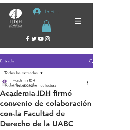
Iniciar sesión
Entrada
Todas las entradas
Academia IDH
Todas las entradas
14 feb 2023
2 min de lectura
Academia IDH firmó
Organos internacionales
convenio de colaboración
América
con la Facultad de
África
Derecho de la UABC
Asia