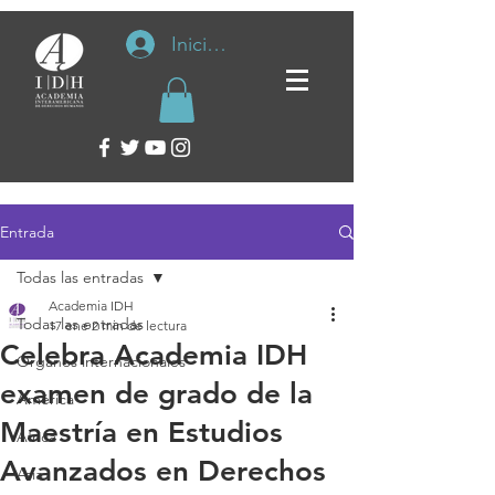
Iniciar sesión
Entrada
Todas las entradas
Academia IDH
Todas las entradas
17 ene
2 min de lectura
Celebra Academia IDH
Organos internacionales
examen de grado de la
América
Maestría en Estudios
África
Avanzados en Derechos
Asia