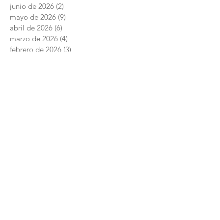
junio de 2026
(2)
2 entradas
mayo de 2026
(9)
9 entradas
abril de 2026
(6)
6 entradas
marzo de 2026
(4)
4 entradas
febrero de 2026
(3)
3 entradas
enero de 2026
(3)
3 entradas
diciembre de 2025
(7)
7 entradas
noviembre de 2025
(6)
6 entradas
octubre de 2025
(4)
4 entradas
septiembre de 2025
(6)
6 entradas
agosto de 2025
(7)
7 entradas
junio de 2025
(5)
5 entradas
Academia Interamericana de Derechos
Humanos
Conmutador:
+52 (844) 4 11 14 29
Posgrado:
centro.posgrado@academiaidh.org.mx
Carretera 57 km.
13. 25350
Ciudad Universitaria. Arteaga, Coahuila.