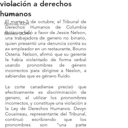
violación a derechos
Europa
humanos
Oceanía
El martes 5 de octubre, el Tribunal de 
Noticias AiDH
Derechos Humanos de Columbia 
Británica falló a favor de Jessie Nelson, 
Monitor DDHH
una trabajadora de genero no binario, 
quien presentó una denuncia contra su 
ex empleador en un restaurante, Bouno 
Osteria. Nelson, afirmó que su gerente 
le había violentado de forma verbal 
usando pronombres de género 
incorrectos para dirigirse a Neslon, a 
sabiendas que es género fluido.
La corte canadiense precisó que 
efectivamente es discriminación de 
genero, el utilizar los pronombres 
incorrectos, y constituye una violación a 
la Ley de Derechos Humanos. Devyn 
Cousineau, representante del Tribunal, 
continuó escribiendo que los 
pronombres son "una parte 