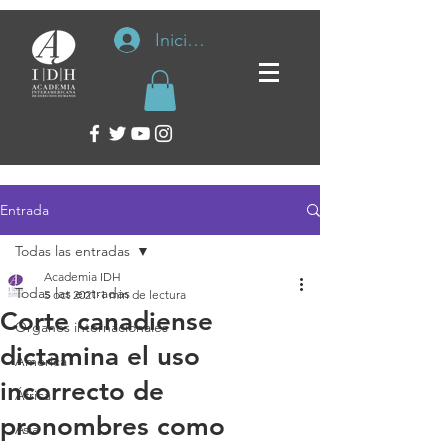
Iniciar sesión
Entrada
Todas las entradas
Academia IDH
Todas las entradas
5 oct 2021
1 min de lectura
Corte canadiense
Organos internacionales
dictamina el uso
América
incorrecto de
África
pronombres como
Asia