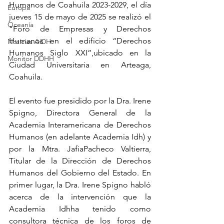
Humanos de Coahuila 2023-2029, el día 
Europa
jueves 15 de mayo de 2025 se realizó el 
Oceanía
“Foro de Empresas y Derechos 
Humanos en el edificio “Derechos 
Noticias AiDH
Humanos Siglo XXI”,ubicado en la 
Monitor DDHH
Ciudad Universitaria en Arteaga, 
Coahuila.
El evento fue presidido por la Dra. Irene 
Spigno, Directora General de la 
Academia Interamericana de Derechos 
Humanos (en adelante Academia Idh) y 
por la Mtra. JafiaPacheco Valtierra, 
Titular de la Dirección de Derechos 
Humanos del Gobierno del Estado. En 
primer lugar, la Dra. Irene Spigno habló 
acerca de la intervención que la 
Academia Idhha tenido como 
consultora técnica de los foros de 