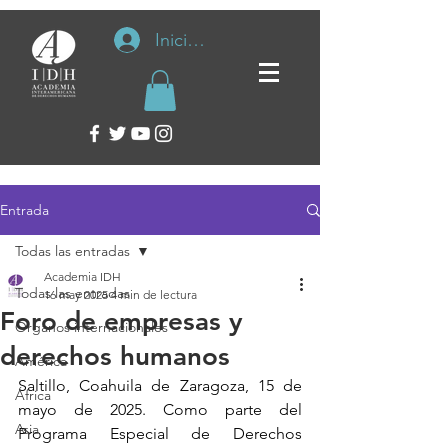
Iniciar sesión
Entrada
Todas las entradas
Academia IDH
Todas las entradas
16 may 2025
4 min de lectura
Foro de empresas y
Organos internacionales
derechos humanos
América
Saltillo, Coahuila de Zaragoza, 15 de 
África
mayo de 2025. Como parte del 
Asia
Programa Especial de Derechos 