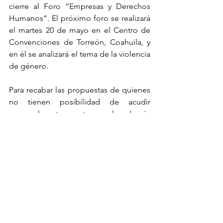
cierre al Foro “Empresas y Derechos 
Humanos”. El próximo foro se realizará 
el martes 20 de mayo en el Centro de 
Convenciones de Torreón, Coahuila, y 
en él se analizará el tema de la violencia 
de género.
Para recabar las propuestas de quienes 
no tienen posibilidad de acudir 
personalmente a este o a los demás 
foros de consulta pública, se creó la 
página de internet 
https://www.pedhcoahuila.com/
, que 
contiene un formulario para sus 
opiniones.
Noticias AiDH