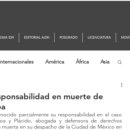
EMIA IDH
EDITORIAL AiDH
POSGRADO
LICENCIATURA
MOVI
nternacionales
América
África
Asia
ticias AiDH
Monitor DDHH
sponsabilidad en muerte de
oa
nocido parcialmente su responsabilidad en el caso 
a y Plácido, abogada y defensora de derechos 
 muerta en su despacho de la Ciudad de México en 