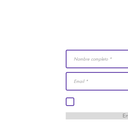
e Derechos Humanos
Suscríbete a nuestro
 29
cademiaidh.org.mx
 Coahuila.
Acepto los términos y co
En