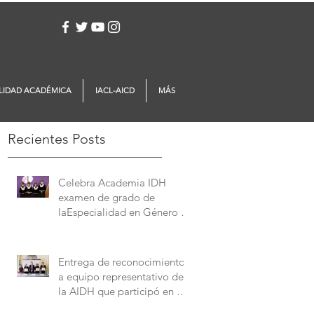
Iniciar sesión
LIDAD ACADÉMICA
IACL-AICD
MÁS
Recientes Posts
Celebra Academia IDH
examen de grado de
laEspecialidad en Género y
Derechos Humanos
Entrega de reconocimientos
a equipo representativo de
la AIDH que participó en el
Concurso Interamericano de