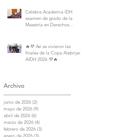
Derechos Humanos de la
American University.
Celebra Academia IDH
examen de grado de la
Maestría en Derechos
Humanos con Perspectiva
Internacional y Comparada
🔥💜 Así se vivieron las
finales de la Copa Alebrijes
AIDH 2026 💜🔥
Archivo
junio de 2026
(2)
2 entradas
mayo de 2026
(9)
9 entradas
abril de 2026
(6)
6 entradas
marzo de 2026
(4)
4 entradas
febrero de 2026
(3)
3 entradas
enero de 2026
(3)
3 entradas