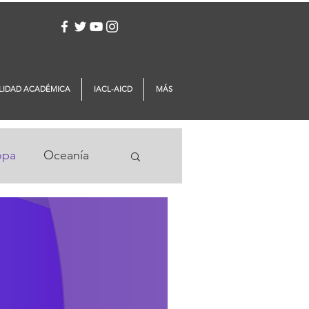
Iniciar sesión
LIDAD ACADÉMICA
IACL-AICD
MÁS
opa
Oceanía