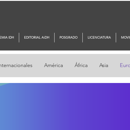
EMIA IDH
EDITORIAL AiDH
POSGRADO
LICENCIATURA
MOVI
nternacionales
América
África
Asia
Eur
 DDHH