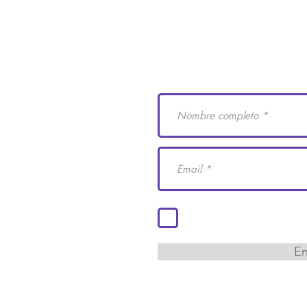
e Derechos Humanos
Suscríbete a nuestro
 29
cademiaidh.org.mx
 Coahuila.
Acepto los términos y co
En