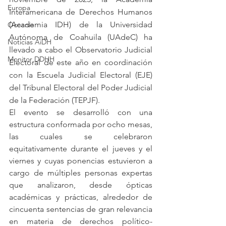
Europa
Interamericana de Derechos Humanos 
(Academia IDH) de la Universidad 
Oceanía
Autónoma de Coahuila (UAdeC) ha 
Noticias AiDH
llevado a cabo el Observatorio Judicial 
Monitor DDHH
Electoral de este año en coordinación 
con la Escuela Judicial Electoral (EJE) 
del Tribunal Electoral del Poder Judicial 
de la Federación (TEPJF). 
El evento se desarrolló con una 
estructura conformada por ocho mesas, 
las cuales se celebraron 
equitativamente durante el jueves y el 
viernes y cuyas ponencias estuvieron a 
cargo de múltiples personas expertas 
que analizaron, desde ópticas 
académicas y prácticas, alrededor de 
cincuenta sentencias de gran relevancia 
en materia de derechos político-