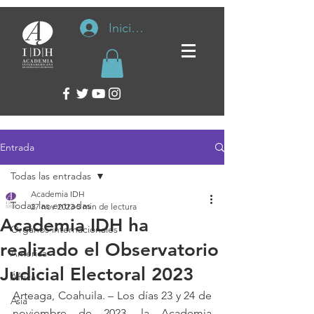
Iniciar sesión
Entrada
Todas las entradas
Academia IDH
Todas las entradas
27 nov 2023
5 min de lectura
Academia IDH ha
Organos internacionales
realizado el Observatorio
América
Judicial Electoral 2023
África
Arteaga, Coahuila. – Los días 23 y 24 de 
Asia
noviembre de 2023, la Academia 