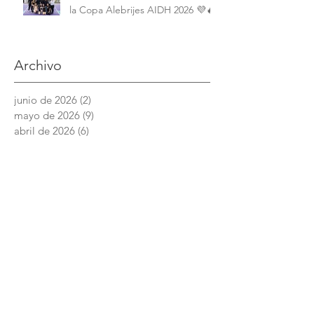
la Copa Alebrijes AIDH 2026 💜🔥
Archivo
junio de 2026
(2)
2 entradas
mayo de 2026
(9)
9 entradas
abril de 2026
(6)
6 entradas
marzo de 2026
(4)
4 entradas
febrero de 2026
(3)
3 entradas
enero de 2026
(3)
3 entradas
diciembre de 2025
(7)
7 entradas
noviembre de 2025
(6)
6 entradas
octubre de 2025
(4)
4 entradas
septiembre de 2025
(6)
6 entradas
agosto de 2025
(7)
7 entradas
junio de 2025
(5)
5 entradas
Academia Interamericana de Derechos
Humanos