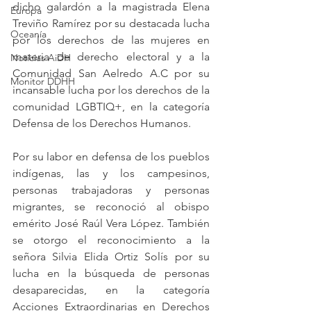
dicho galardón a la magistrada Elena 
Europa
Treviño Ramírez por su destacada lucha 
Oceanía
por los derechos de las mujeres en 
materia de derecho electoral y a la 
Noticias AiDH
Comunidad San Aelredo A.C por su 
Monitor DDHH
incansable lucha por los derechos de la 
comunidad LGBTIQ+, en la categoría 
Defensa de los Derechos Humanos. 
Por su labor en defensa de los pueblos 
indígenas, las y los campesinos, 
personas trabajadoras y personas 
migrantes, se reconoció al obispo 
emérito José Raúl Vera López. También 
se otorgo el reconocimiento a la 
señora Silvia Elida Ortiz Solís por su 
lucha en la búsqueda de personas 
desaparecidas, en la categoría 
Acciones Extraordinarias en Derechos 