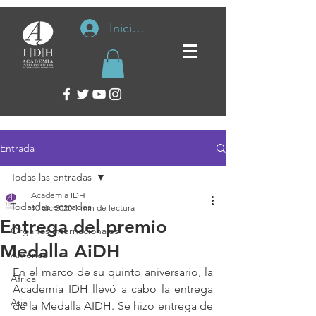
Iniciar sesión
Entrada
Todas las entradas
Academia IDH
Todas las entradas
10 dic 2020
1 min de lectura
Entrega del premio
Organos internacionales
Medalla AiDH
América
En el marco de su quinto aniversario, la 
África
Academia IDH llevó a cabo la entrega 
Asia
de la Medalla AIDH. Se hizo entrega de 