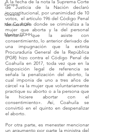
A la fecha de la nota la Suprema Corte 
Europa
de Justicia de la Nación declaró 
inconstitucional, por unanimidad de 10 
Oceanía
votos,  el artículo 196 del Código Penal 
de Coahuila donde se criminaliza a la 
Noticias AiDH
mujer que aborta y la del personal 
Monitor DDHH
sanitario que la asiste con 
consentimiento, lo anterior derivado de 
una impugnación que la extinta 
Procuraduría General de la República 
(PGR) hizo contra el Código Penal de 
Coahuila en 2017, toda vez que en la 
disposición legal de referencia se 
señala la penalización del aborto, la 
cual imponia de uno a tres años de 
cárcel «a la mujer que voluntariamente 
practique su aborto o a la persona que 
le hiciere abortar con el 
consentimiento». Así, Coahuila se 
convirtió en el quinto en despenalizar 
el aborto.
Por otra parte, es menester mencionar 
un argumento por parte la ministra del 