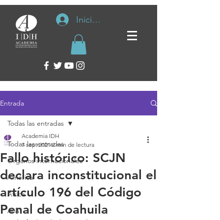
Iniciar sesión
Entrada
Todas las entradas
Academia IDH
Todas las entradas
7 sept 2021
2 min de lectura
Fallo histórico: SCJN
Organos internacionales
declara inconstitucional el
América
artículo 196 del Código
África
Penal de Coahuila
Asia