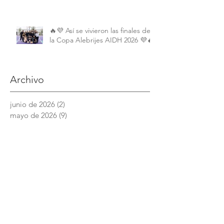
Perspectiva Internacional y
Comparada
🔥💜 Así se vivieron las finales de
la Copa Alebrijes AIDH 2026 💜🔥
Archivo
junio de 2026
(2)
2 entradas
mayo de 2026
(9)
9 entradas
abril de 2026
(6)
6 entradas
marzo de 2026
(4)
4 entradas
febrero de 2026
(3)
3 entradas
enero de 2026
(3)
3 entradas
diciembre de 2025
(7)
7 entradas
noviembre de 2025
(6)
6 entradas
octubre de 2025
(4)
4 entradas
septiembre de 2025
(6)
6 entradas
agosto de 2025
(7)
7 entradas