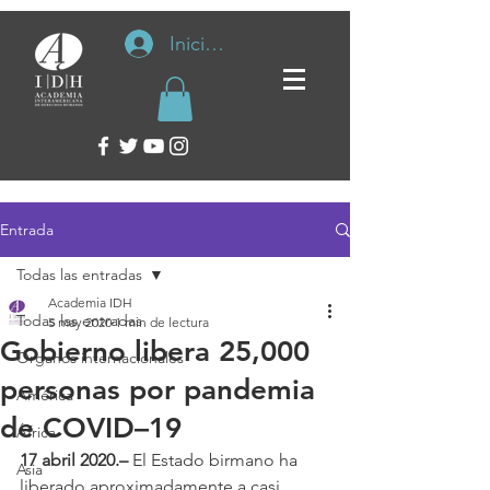
Iniciar sesión
Entrada
Todas las entradas
Academia IDH
Todas las entradas
5 may 2020
1 min de lectura
Gobierno libera 25,000
Organos internacionales
personas por pandemia
América
de COVID–19
África
17 abril 2020.–
 El Estado birmano ha 
Asia
liberado aproximadamente a casi 