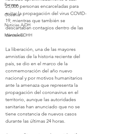
Europa
25,000 personas encarceladas para 
evitar la propagación del virus COVID-
Oceanía
19, mientras que también se 
Noticias AiDH
descartaban contagios dentro de las 
cárceles. 
Monitor DDHH
La liberación, una de las mayores 
amnistías de la historia reciente del 
país, se dio en el marco de la 
conmemoración del año nuevo 
nacional y por motivos humanitarios 
ante la amenaza que representa la 
propagación del coronavirus en el 
territorio, aunque las autoridades 
sanitarias han anunciado que no se 
tiene constancia de nuevos casos 
durante las últimas 24 horas.