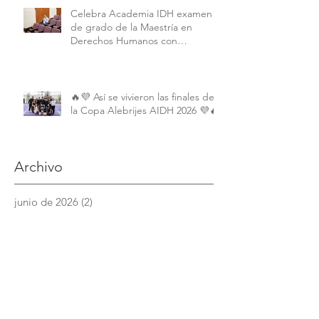
Celebra Academia IDH examen
de grado de la Maestría en
Derechos Humanos con
Perspectiva Internacional y
Comparada
🔥💜 Así se vivieron las finales de
la Copa Alebrijes AIDH 2026 💜🔥
Archivo
junio de 2026
(2)
2 entradas
mayo de 2026
(9)
9 entradas
abril de 2026
(6)
6 entradas
marzo de 2026
(4)
4 entradas
febrero de 2026
(3)
3 entradas
enero de 2026
(3)
3 entradas
diciembre de 2025
(7)
7 entradas
noviembre de 2025
(6)
6 entradas