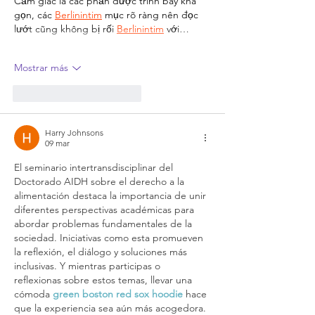
Cảm giác là các phần được trình bày khá 
gọn, các 
Berlinintim
 mục rõ ràng nên đọc 
lướt cũng không bị rối 
Berlinintim
 với…
Mostrar más
Me gusta
Reaccionar
Harry Johnsons
09 mar
El seminario intertransdisciplinar del 
Doctorado AIDH sobre el derecho a la 
alimentación destaca la importancia de unir 
diferentes perspectivas académicas para 
abordar problemas fundamentales de la 
sociedad. Iniciativas como esta promueven 
la reflexión, el diálogo y soluciones más 
inclusivas. Y mientras participas o 
reflexionas sobre estos temas, llevar una 
cómoda 
green boston red sox hoodie
 hace 
que la experiencia sea aún más acogedora.