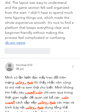
did. The layout was easy to understand, 
and the game section felt well organized 
from the start. I didn’t have to spend much 
time figuring things out, which made the 
whole experience smooth. It’s nice to find a 
platform that keeps everything clear and 
beginner-friendly without making the 
process feel complicated or confusing.
dk win game
Me gusta
Reaccionar
toootaa1210
08 jun
Mình có lần lướt đọc mấy trao đổi trên 
mạng 
شيخ روحاني
 thì thấy nhắc nên cũng 
tò mò mở ra xem thử cho biết. Mình không 
tìm hiểu sâu 
جلب الحبيب
 chỉ xem qua trong 
thời gian ngắn để quan sát bố cục 
جلب 
الحبيب
 cách sắp xếp 
شيخ روحاني
 các mục và 
trình bày nội 
شيخ روحاني
 dung tổng thể. 