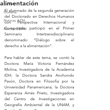
alimentación
Europa
El alumnado de la segunda generación 
Oceanía
del Doctorado en Derechos Humanos 
Noticias AiDH
con Perspectiva Internacional y 
Comparada, participó en el Primer 
Monitor DDHH
Seminario Intertransdisciplinario 
denominado: “Diálogo sobre el 
derecho a la alimentación”.
Para hablar de este tema, se contó la 
Doctora María Victoria Fernández 
Molina, Investigadora de la Academia 
IDH; la Doctora Sandra Anchondo 
Pavón, Doctora en Filosofía por la 
Universidad Panamericana; la Doctora 
Esperanza Arnés Prieto, Investigadora 
del Centro de Investigaciones en 
Geografía Ambiental de la UNAM, y 