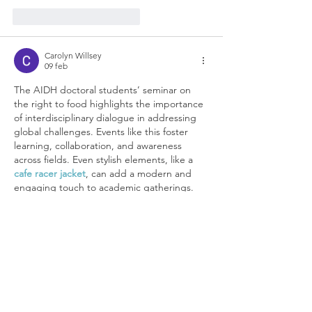
Me gusta
Reaccionar
Carolyn Willsey
09 feb
The AIDH doctoral students’ seminar on 
the right to food highlights the importance 
of interdisciplinary dialogue in addressing 
global challenges. Events like this foster 
learning, collaboration, and awareness 
across fields. Even stylish elements, like a 
cafe racer jacket
, can add a modern and 
engaging touch to academic gatherings.
Me gusta
Reaccionar
Ver más comentarios
Recientes Posts