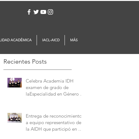
Iniciar sesión
LIDAD ACADÉMICA
IACL-AICD
MÁS
Recientes Posts
Celebra Academia IDH
examen de grado de
laEspecialidad en Género y
Derechos Humanos
Entrega de reconocimientos
a equipo representativo de
la AIDH que participó en el
Concurso Interamericano de