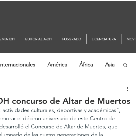
EMIA IDH
EDITORIAL AiDH
POSGRADO
LICENCIATURA
MOVI
nternacionales
América
África
Asia
ticias AiDH
Monitor DDHH
DH concurso de Altar de Muertos
 actividades culturales, deportivas y académicas”, 
emorar el décimo aniversario de este Centro de 
 desarrolló el Concurso de Altar de Muertos, que 
 alumnado de las cuatro generaciones de la 