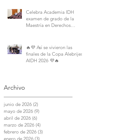
Derechos Humanos de la
American University.
Celebra Academia IDH
examen de grado de la
Maestría en Derechos
Humanos con Perspectiva
Internacional y Comparada
🔥💜 Así se vivieron las
finales de la Copa Alebrijes
AIDH 2026 💜🔥
Archivo
junio de 2026
(2)
2 entradas
mayo de 2026
(9)
9 entradas
abril de 2026
(6)
6 entradas
marzo de 2026
(4)
4 entradas
febrero de 2026
(3)
3 entradas
enero de 2026
(3)
3 entradas